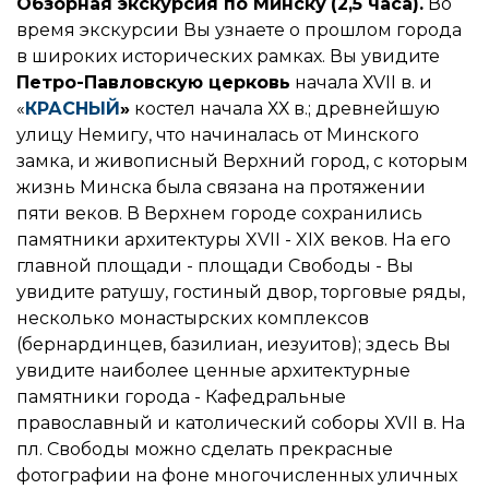
Обзорная экскурсия по Минску
(2,5 часа).
Во
время экскурсии Вы узнаете о прошлом города
в широких исторических рамках. Вы увидите
Петро-Павловскую церковь
начала ХVII в. и
«
КРАСНЫЙ
»
костел начала ХХ в.; древнейшую
улицу Немигу, что начиналась от Минского
замка, и живописный Верхний город, с которым
жизнь Минска была связана на протяжении
пяти веков. В Верхнем городе сохранились
памятники архитектуры XVII - XIX веков. На его
главной площади - площади Свободы - Вы
увидите ратушу, гостиный двор, торговые ряды,
несколько монастырских комплексов
(бернардинцев, базилиан, иезуитов); здесь Вы
увидите наиболее ценные архитектурные
памятники города - Кафедральные
православный и католический соборы ХVII в. На
пл. Свободы можно сделать прекрасные
фотографии на фоне многочисленных уличных