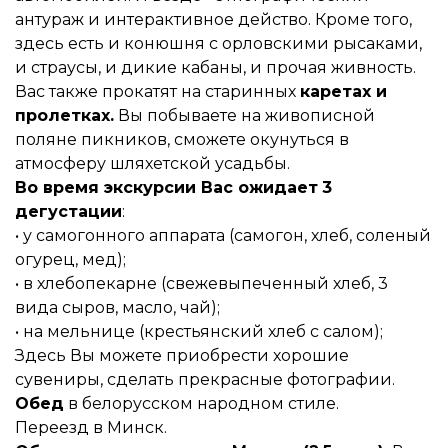
антураж и интерактивное действо. Кроме того,
здесь есть и конюшня с орловскими рысаками,
и страусы, и дикие кабаны, и прочая живность.
Вас также прокатят на старинных
каретах и
пролетках.
Вы побываете на живописной
поляне пикников, сможете окунуться в
атмосферу шляхетской усадьбы.
Во время экскурсии Вас ожидает
3
дегустации
:
• у самогонного аппарата (самогон, хлеб, соленый
огурец, мед);
• в хлебопекарне (свежевыпеченный хлеб, 3
вида сыров, масло, чай);
• на мельнице (крестьянский хлеб с салом);
Здесь Вы можете приобрести хорошие
сувениры, сделать прекрасные фотографии.
Обед
в белорусском народном стиле.
Переезд в Минск.