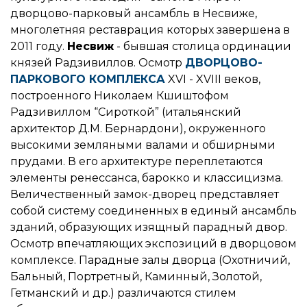
дворцово-парковый ансамбль в Несвиже,
многолетняя реставрация которых завершена в
2011 году.
Несвиж
- бывшая столица ординации
князей Радзивиллов. Осмотр
ДВОРЦОВО-
ПАРКОВОГО КОМПЛЕКСА
XVI - XVIII веков,
построенного Николаем Кшиштофом
Радзивиллом “Сироткой” (итальянский
архитектор Д.М. Бернардони), окруженного
высокими земляными валами и обширными
прудами. В его архитектуре переплетаются
элементы ренессанса, барокко и классицизма.
Величественный замок-дворец представляет
собой систему соединенных в единый ансамбль
зданий, образующих изящный парадный двор.
Осмотр впечатляющих экспозиций в дворцовом
комплексе. Парадные залы дворца (Охотничий,
Бальный, Портретный, Каминный, Золотой,
Гетманский и др.) различаются стилем