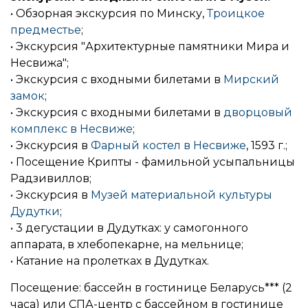
• Обзорная экскурсия по Минску,
Троицкое
предместье
;
• Экскурсия "Архитектурные памятники Мира и
Несвижа";
• Экскурсия с входными билетами в
Мирский
замок
;
• Экскурсия с входными билетами в
дворцовый
комплекс в Несвиже
;
• Экскурсия в
Фарный костел в Несвиже
, 1593 г.;
• Посещение Крипты - фамильной усыпальницы
Радзивиллов;
• Экскурсия в
Музей материальной культуры
Дудутки
;
• 3 дегустации в Дудутках: у самогонного
аппарата, в хлебопекарне, на мельнице;
• Катание на пролетках в Дудутках.
Посещение: бассейн в гостинице Беларусь*** (2
часа) или СПА-центр с бассейном в гостинице