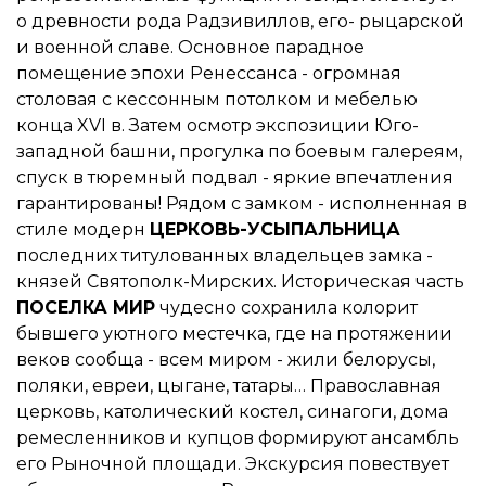
о древности рода Радзивиллов, его- рыцарской
и военной славе. Основное парадное
помещение эпохи Ренессанса - огромная
столовая с кессонным потолком и мебелью
конца XVI в. Затем осмотр экспозиции Юго-
западной башни, прогулка по боевым галереям,
спуск в тюремный подвал - яркие впечатления
гарантированы! Рядом с замком - исполненная в
стиле модерн
ЦЕРКОВЬ-УСЫПАЛЬНИЦА
последних титулованных владельцев замка -
князей Святополк-Мирских. Историческая часть
ПОСЕЛКА МИР
чудесно сохранила колорит
бывшего уютного местечка, где на протяжении
веков сообща - всем миром - жили белорусы,
поляки, евреи, цыгане, татары… Православная
церковь, католический костел, синагоги, дома
ремесленников и купцов формируют ансамбль
его Рыночной площади. Экскурсия повествует