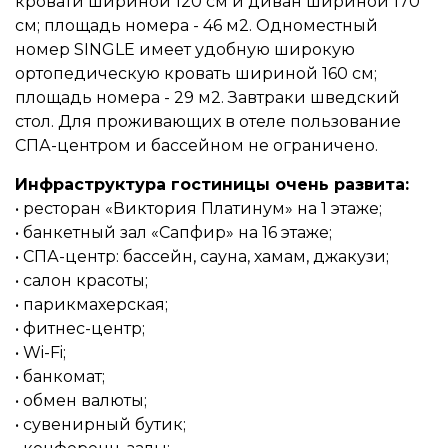
кровати шириной 120 см и диван шириной 170
см; площадь номера - 46 м2. Одноместный
номер SINGLE имеет удобную широкую
ортопедическую кровать шириной 160 см;
площадь номера - 29 м2. Завтраки шведский
стол. Для проживающих в отеле пользование
СПА-центром и бассейном не ограничено.
Инфраструктура гостиницы очень развита:
• ресторан «Виктория Платинум» на 1 этаже;
• банкетный зал «Сапфир» на 16 этаже;
• СПА-центр: бассейн, сауна, хамам, джакузи;
• салон красоты;
• парикмахерская;
• фитнес-центр;
• Wi-Fi;
• банкомат;
• обмен валюты;
• сувенирный бутик;