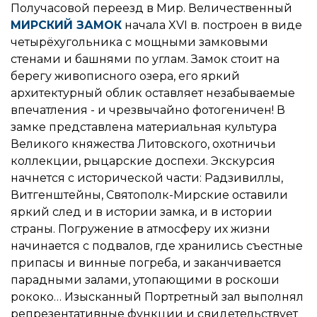
Получасовой переезд в Мир. Величественный
МИРСКИЙ ЗАМОК
начала XVI в. построен в виде
четырёхугольника с мощными замковыми
стенами и башнями по углам. Замок стоит на
берегу живописного озера, его яркий
архитектурный облик оставляет незабываемые
впечатления - и чрезвычайно фотогеничен! В
замке представлена материальная культура
Великого княжества Литовского, охотничьи
коллекции, рыцарские доспехи. Экскурсия
начнется с исторической части: Радзивиллы,
Витгенштейны, Святополк-Мирские оставили
яркий след и в истории замка, и в истории
страны. Погружение в атмосферу их жизни
начинается с подвалов, где хранились съестные
припасы и винные погреба, и заканчивается
парадными залами, утопающими в роскоши
рококо… Изысканный Портретный зал выполнял
репрезентативные функции и свидетельствует