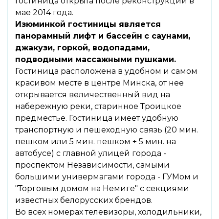
Гостиница открыта после реконструкции в
мае 2014 года.
Изюминкой гостиницы является
панорамный лифт и бассейн
с саунами,
джакузи, горкой, водопадами,
подводными массажными пушками.
Гостиница расположена в удобном и самом
красивом месте в центре Минска, от нее
открывается величественный вид на
набережную реки, старинное Троицкое
предместье. Гостиница имеет удобную
транспортную и пешеходную связь (20 мин.
пешком или 5 мин. пешком + 5 мин. на
автобусе) с главной улицей города -
проспектом Независимости, самыми
большими универмагами города - ГУМом и
"Торговым домом на Немиге" с секциями
известных белорусских брендов.
Во всех номерах телевизоры, холодильники,