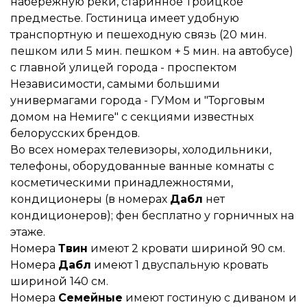
набережную реки, старинное Троицкое
предместье. Гостиница имеет удобную
транспортную и пешеходную связь (20 мин.
пешком или 5 мин. пешком + 5 мин. на автобусе)
с главной улицей города - проспектом
Независимости, самыми большими
универмагами города - ГУМом и "Торговым
домом на Немиге" с секциями известных
белорусских брендов.
Во всех номерах телевизоры, холодильники,
телефоны, оборудованные ванные комнаты с
косметическими принадлежностями,
кондиционеры (в номерах
Дабл
нет
кондиционеров); фен бесплатно у горничных на
этаже.
Номера
Твин
имеют 2 кровати шириной 90 см.
Номера
Дабл
имеют 1 двуспальную кровать
шириной 140 см.
Номера
Семейные
имеют гостиную с диваном и