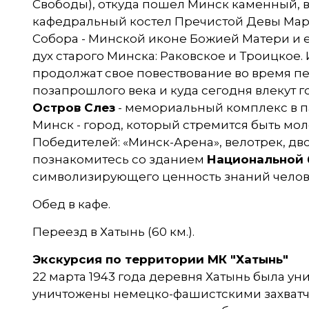
Свободы), откуда пошел Минск каменный, вы
кафедральный костел Пречистой Девы Мари
Собора - Минской иконе Божией Матери и 
дух старого Минска: Раковское и Троицкое.
продолжат свое повествование во время 
позапрошлого века и куда сегодня влекут 
Остров Слез
- мемориальный комплекс в па
Минск - город, который стремится быть мо
Победителей: «Минск-Арена», велотрек, дво
познакомитесь со зданием
Национальной 
символизирующего ценность знаний челов
Обед в кафе.
Переезд в Хатынь (60 км.).
Экскурсия по территории МК "Хатынь"
22 марта 1943 года деревня Хатынь была у
уничтожены немецко-фашистскими захватчик