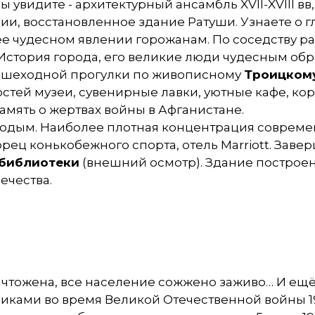
 увидите - архитектурный ансамбль XVII-XVIII вв
и, восстановленное здание Ратуши. Узнаете о г
ее чудесном явлении горожанам. По соседству 
 История города, его великие люди чудесным обр
пешеходной прогулки по живописному
Троицком
гостей музеи, сувенирные лавки, уютные кафе, к
мять о жертвах войны в Афганистане.
лодым. Наиболее плотная концентрация совреме
рец конькобежного спорта, отель Marriott. Заве
библиотеки
(внешний осмотр). Здание построе
ечества.
ничтожена, все население сожжено заживо… И ещ
ами во время Великой Отечественной войны 1941-