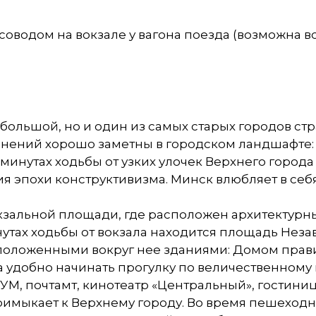
рсоводом на вокзале у вагона поезда (возможна 
большой, но и один из самых старых городов стр
менений хорошо заметны в городском ландшафте
минутах ходьбы от узких улочек Верхнего город
 эпохи конструктивизма. Минск влюбляет в себя 
кзальной площади, где расположен архитектурн
инутах ходьбы от вокзала находится площадь Нез
положенными вокруг нее зданиями: Домом прав
а удобно начинать прогулку по величественному
УМ, почтамт, кинотеатр «Центральный», гостиниц
римыкает к Верхнему городу. Во время пешеход