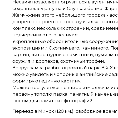
Несвиж позволяет погрузиться в аутентичн
сохранилась ратуша и Слуцкая брама, Фарны
Жемчужина этого небольшого городка - вос
дворец построен по проекту итальянского 
комплекс нескольких строений, соединенн
подчеркивают его величие.
Укрепленные оборонительные сооружения с
экспозициями Охотничьего, Каминного, Пор
картин, литературные памятники, нумизма
оружия и доспехов, охотничьи трофеи.
Вокруг замка разбит огромный парк. В XIX 
можно увидеть и чопорные английские сад
формируют единую картину.
Можно прогуляться по широким аллеям или
первому тополю парка, памятный камень-в
фоном для памятных фотографий.
Переезд в Минск (120 км.), свободное время