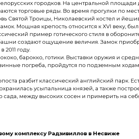
елорусских городков. На центральной площади 
ются торговые ряды. Во время прогулки по мест
вь Святой Троицы, Николаевский костел и йешив
мок. Мощная крепость относится к XVI веку, был
ссический пример готического стиля в оборонит
башни создают ощущение величия. Замок приобр
 2011 году.
рококо, барокко, готики. Выставки оружия и сре
 винные погреба, пройдутся по подземным ходам
поста разбит классический английский парк. Ест
Сохранилась усыпальница князей, а также постро
о сада, между высоких сосен и примерить на себ
вому комплексу Радзивиллов в Несвиже