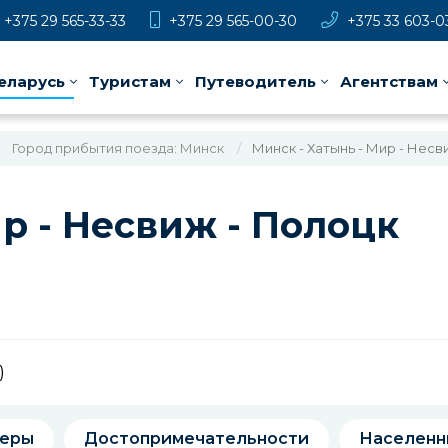
+375 29 565-33-33
+375 29 565-00-30
+375 33 603-0
еларусь
Туристам
Путеводитель
Агентствам
Город прибытия поезда: Минск
Минск - Хатынь - Мир - Несв
р - Несвиж - Полоцк
)
еры
Достопримечательности
Населенн