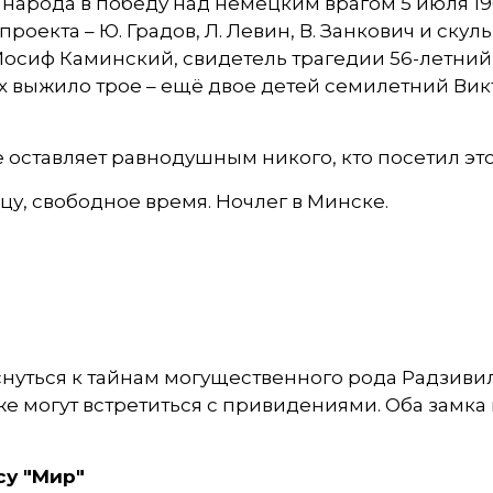
народа в победу над немецким врагом 5 июля 19
оекта – Ю. Градов, Л. Левин, В. Занкович и ску
Иосиф Каминский, свидетель трагедии 56-летни
их выжило трое – ещё двое детей семилетний Ви
е оставляет равнодушным никого, кто посетил эт
цу, свободное время. Ночлег в Минске.
нуться к тайнам могущественного рода Радзивил
е могут встретиться с привидениями. Оба замка
су "Мир"