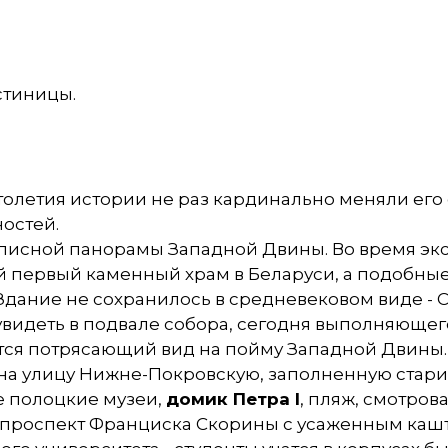
стиницы.
олетия истории не раз кардинально меняли его 
остей.
писной панорамы Западной Двины. Во время экс
мый первый каменный храм в Беларуси, а подобны
 Здание не сохранилось в средневековом виде -
видеть в подвале собора, сегодня выполняющего
тся потрясающий вид на пойму Западной Двины.
едет на улицу Нижне-Покровскую, заполненную ст
 полоцкие музеи,
домик Петра I
, пляж, смотро
роспект Франциска Скорины с усаженным кашта