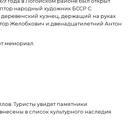
69 года в Логойском районе был открыт
льптор народный художник БССР С.
й деревенский кузнец, держащий на руках
ктор Желобкович и двенадцатилетний Антон
от мемориал.
лов. Туристы увидят памятники
 внесены в список культурного наследия