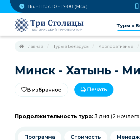
Пн. - Пт.: с 10 - 17-00 (Мск.)
Туры в Б
Главная
Туры в Беларусь
Корпоративные
Минск - Хатынь - Ми
Печать
В избранное
Продолжительность тура:
3 дня (2 ночлега
Программа
Стоимость
Менедж