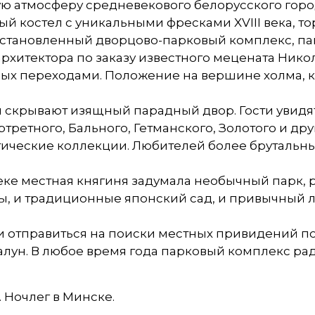
ую атмосферу средневекового белорусского гор
й костел с уникальными фресками XVIII века, то
становленный дворцово-парковый комплекс, памят
архитектора по заказу известного мецената Нико
ых переходами. Положение на вершине холма, к
крывают изящный парадный двор. Гости увидят
третного, Бального, Гетманского, Золотого и др
тические коллекции. Любителей более брутальн
веке местная княгиня задумала необычный парк, 
ы, и традиционные японский сад, и привычный л
 отправиться на поиски местных привидений по 
алун. В любое время года парковый комплекс р
. Ночлег в Минске.