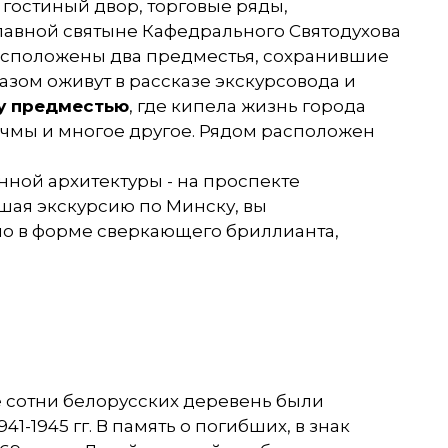
, гостиный двор, торговые ряды,
лавной святыне Кафедрального Святодухова
расположены два предместья, сохранившие
азом оживут в рассказе экскурсовода и
у предместью
, где кипела жизнь города
орчмы и многое другое. Рядом расположен
нной архитектуры - на проспекте
ршая экскурсию по Минску, вы
но в форме сверкающего бриллианта,
ё сотни белорусских деревень были
1945 гг. В память о погибших, в знак