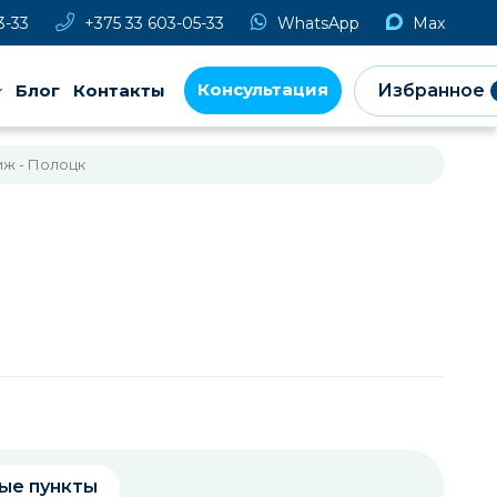
3-33
+375 33 603-05-33
WhatsApp
Max
Консультация
Блог
Контакты
Избранное
иж - Полоцк
ые пункты