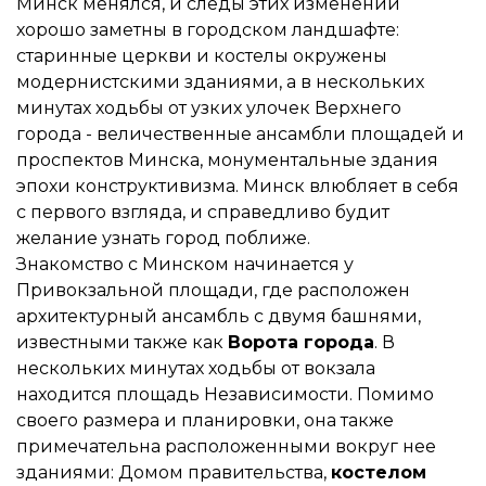
Минск менялся, и следы этих изменений
хорошо заметны в городском ландшафте:
старинные церкви и костелы окружены
модернистскими зданиями, а в нескольких
минутах ходьбы от узких улочек Верхнего
города - величественные ансамбли площадей и
проспектов Минска, монументальные здания
эпохи конструктивизма. Минск влюбляет в себя
с первого взгляда, и справедливо будит
желание узнать город поближе.
Знакомство с Минском начинается у
Привокзальной площади, где расположен
архитектурный ансамбль с двумя башнями,
известными также как
Ворота города
. В
нескольких минутах ходьбы от вокзала
находится площадь Независимости. Помимо
своего размера и планировки, она также
примечательна расположенными вокруг нее
зданиями: Домом правительства,
костелом