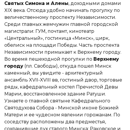
Святых Симона и Алены
, доходными домами
XIX века. Отсюда удобно начинать прогулку по
величественному проспекту Независимости.
Среди главных жемчужин главной городской
магистрали: ГУМ, почтамт, кинотеатр
«Центральный», гостиница «Минск», цирк,
обелиск на площади Победы. Часть проспекта
Независимости примыкает к Верхнему городу.
Во время пешеходной прогулки по
Верхнему
городу
(пл. Свободы), откуда пошел Минск
каменный, вы увидите - архитектурный
ансамбль XVII-XVIII вв, гостиный двор, торговые
ряды, кафедральный костел Пречистой Девы
Марии, восстановленное здание Ратуши.
Узнаете о главной святыне Кафедрального
Святодухова Собора - Минской иконе Божией
Матери и ее чудесном явлении горожанам. По
соседству расположены два предместья,
сохранившие дух старого Минска: Раковское и