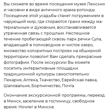
Вы сможете во время посещения музея Ленских
и часовни в виде античного храма-ротонды.
Посеще­ние этой усадь­бы ста­нет по­гру­же­ни­ем в
ча­ру­ю­щий мир, где сти­ра­ют­ся гра­ни­ между ма­
те­ри­аль­ным и ду­хов­ным, вос­ста­нав­ли­ва­ет­ся
утра­чен­ная связь с про­шлым. Неспешное
течение пробегающей сквозь парк речки Сула,
впадающей в полноводное и чистое озеро,
множество колоритных построек на обширной
территории позволит Вам сделать прекрасные
фотографии. После экскурсии Вы можете
посетить интерактивные площадки
традиционной культуры самостоятельно:
Пекарня, Аптека, Ткачество, Еврейская лавка,
Шаповальня, Бортничество, Почта.
Окончание экскурсионной программы, переезд
в Минск, заселение в гостиницу, свободное
время. Ночлег в Минске.