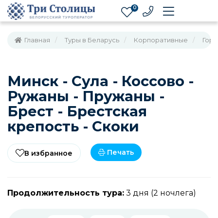
0
Главная
Туры в Беларусь
Корпоративные
Горо
Минск - Сула - Коссово -
Ружаны - Пружаны -
Брест - Брестская
крепость - Скоки
Печать
В избранное
Продолжительность тура:
3 дня (2 ночлега)