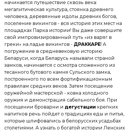
начинается путешествие сквозь века:
мегалитическая культура, стоянка древнего
человека, деревянные идолы древних богов,
поселение викингов - вся история этих мест на
площадках Парка истории! Вы даже совершите
свой импровизированный путь «из варяг в
греки» на ладье викингов -
ДРАККАРЕ
! А
погружение в средневековую историю
Беларуси, когда Беларусь называли страной
замков, начинается с осмотра сложенного из
тесанного бутового камня Сульского замка,
построенного по всем фортификационным
правилам средних веков. Затем посещение
оружейной мастерской - ковка холодного
оружия и демонстрация сабельного боя. При
посещении броварни и
дегустации
крепких
напитков речь пойдет о традициях еды и питья,
которые шлифовались в белорусских усадьбах
столетиями. А узнать о богатой истории Ленских