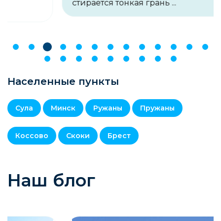
стирается тонкая грань ...
Населенные пункты
Сула
Минск
Ружаны
Пружаны
Коссово
Скоки
Брест
Наш блог