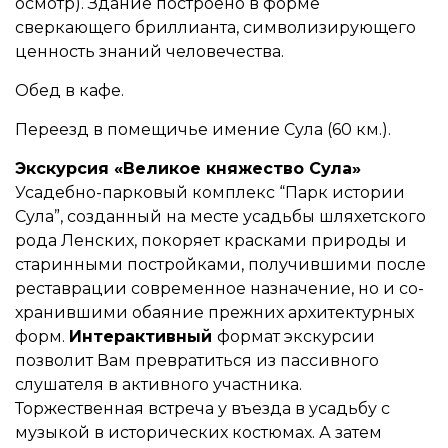
осмотр). Здание построено в форме
сверкающего бриллианта, символизирующего
ценность знаний человечества.
Обед в кафе.
Переезд в помещичье имение Сула (60 км.).
Экскурсия «Великое княжество Сула»
Усадебно-парковый комплекс “Парк истории
Сула”, созданный на месте усадь­бы шля­хет­ского
ро­да Лен­ских, по­ко­ря­ет крас­ка­ми приро­ды и
ста­рин­ны­ми по­строй­ка­ми, по­лу­чив­ши­ми по­сле
ре­став­ра­ции со­вре­мен­ное назна­че­ние, но и со­
хра­нив­ши­ми оба­я­ние преж­них ар­хи­тек­тур­ных
форм.
Интерактивный
формат экскурсии
позволит Вам превратиться из пассивного
слушателя в активного участника.
Торжественная встреча у въезда в усадьбу с
музыкой в исторических костюмах. А затем