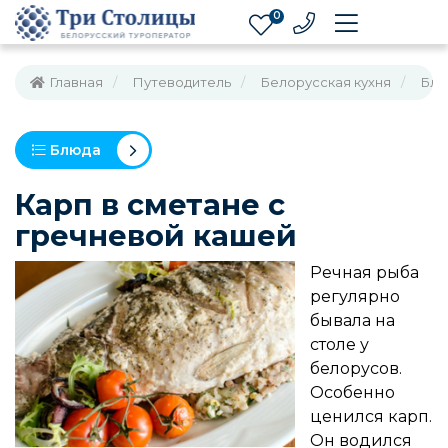
0
Главная
Путеводитель
Белорусская кухня
Блю
Блюда
Карп в сметане с
гречневой кашей
Речная рыба
регулярно
бывала на
столе у
белорусов.
Особенно
ценился карп.
Он водился