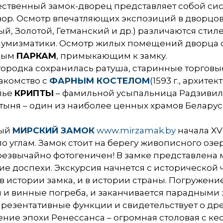
чественный замок-дворец представляет собой с
ор. Осмотр впечатляющих экспозиций в дворцов
й, Золотой, Гетманский и др.) различаются сти
 нумизматики. Осмотр жилых помещений дворца с
сным
ПАРКАМ
, примыкающим к замку.
ородка сохранилась ратуша, старинные торговы
накомство с
ФАРНЫМ КОСТЕЛОМ
(1593 г., архит
лье
КРИПТЫ
– фамильной усыпальница Радзивилл
вятыня – один из наиболее ценных храмов Беларус
ный
МИРСКИЙ ЗАМОК
www.mirzamak.by
начала XVI
углам. Замок стоит на берегу живописного озер
резвычайно фотогеничен! В замке представлена 
ие доспехи. Экскурсия начнется с исторической 
 истории замка, и в истории страны. Погружени
ы и винные погреба, и заканчивается парадными
езентативные функции и свидетельствует о дре
ие эпохи Ренессанса – огромная столовая с кес