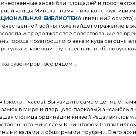
личественные ансамбли площадей и проспектов
авной улицы Минска - памятника конструктивиз
АЦИОНАЛЬНАЯ БИБЛИОТЕКА
(внешний осмотр) 
течественной войны тоже найдет отражение в эк
урсовода и продолжат свое повествование во в
нь города позапрошлого века и куда сегодня вле
прогулка и завершит путешествие по белорусской
пка сувениров - все рядом…
»
(около 11 часов). Вы увидите самые ценные па
– замок в Мире и дворцово-парковый ансамбль в
вшая столица ординации князей Радзивиллов
ww
 построенного Николаем Кшиштофом Радзивиллом 
яными валами и обширными прудами. В его архи