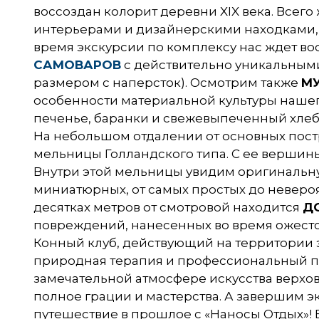
воссоздан колорит деревни XIX века. Всег
интерьерами и дизайнерскими находками, 
время экскурсии по комплексу нас ждет в
САМОВАРОВ
с действительно уникальными 
размером с наперсток). Осмотрим также
МУ
особенности материальной культуры наше
печенье, баранки и свежевыпеченный хлеб
На небольшом отдалении от основных пос
мельницы Голландского типа. С ее вершин
Внутри этой мельницы увидим оригиналь
миниатюрных, от самых простых до невероят
десятках метров от смотровой находится
Д
повреждений, нанесенных во время ожесточ
Конный клуб, действующий на территории э
природная терапия и профессиональный по
замечательной атмосфере искусства верхо
полное грации и мастерства. А завершим 
путешествие в прошлое с «Наносы Отдых»! 