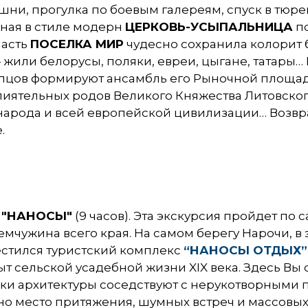
ни, прогулка по боевым галереям, спуск в тюр
нная в стиле модерн
ЦЕРКОВЬ-УСЫПАЛЬНИЦА
по
часть
ПОСЕЛКА МИР
чудесно сохранила колорит б
или белорусы, поляки, евреи, цыгане, татары…
упцов формируют ансамбль его Рыночной площади
лиятельных родов Великого Княжества Литовског
народа и всей европейской цивилизации… Возвр
.
 "НАНОСЫ"
(9 часов). Эта экскурсия пройдет п
мчужина всего края. На самом берегу Нарочи, в
стился туристский комплекс
“НАНОСЫ ОТДЫХ”
ыт сельской усадебной жизни XIX века. Здесь Вы
ики архитектуры соседствуют с нерукотворным
ено место притяжения, шумных встреч и массовы