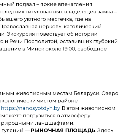
емный подвал – яркие впечатления
следних титулованных владельцев замка –
ывшего уютного местечка, где на
 Православная церковь, католический
. Экскурсия повествует об истории
о и Речи Посполитой, оставивших глубокий
ащение в Минск около 19.00, свободное
о самым живописным местам Беларуси. Озеро
 экологически чистом районе
https://nanosyotdyh.by
. В этом живописном
 сможете погрузиться в атмосферу
и природными ландшафтами.
х гуляний —
Р
ЫНОЧНАЯ ПЛОЩАДЬ
. Здесь