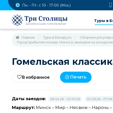
Пн. - Пт.: с 10 - 17-00 (Мск.)
Туры в Б
Главная
Туры в Беларусь
Cборные регулярные
Город прибытия поезда: Минск (с выездом на экскурсии
Гомельская классик
Печать
В избранное
Даты заездов:
28.04.26 - 03.05.26
02.06.26 - 07.06
Маршрут:
Минск – Мир – Несвиж – Нарочь –