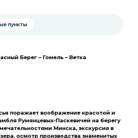
ые пункты
асный Берег – Гомель – Ветка
сья по­ра­жа­ет воображение красотой и
амбля Румянцевых-Паскевичей на берегу
имечательностями Минска, экскурсия в
зера, осмотр производства знаменитых