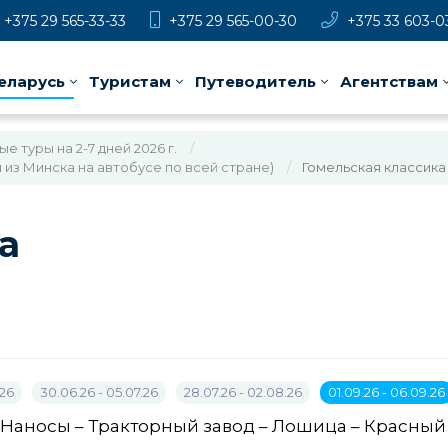
+375 29 565-33-33
+375 29 565-00-30
+375 33 603-0
еларусь
Туристам
Путеводитель
Агентствам
 туры на 2-7 дней 2026 г.
 из Минска на автобусе по всей стране)
Гомельская классика
а
.26
30.06.26 - 05.07.26
28.07.26 - 02.08.26
01.09.26 - 06.09.26
 Наносы – Тракторный завод – Лошица – Красный 