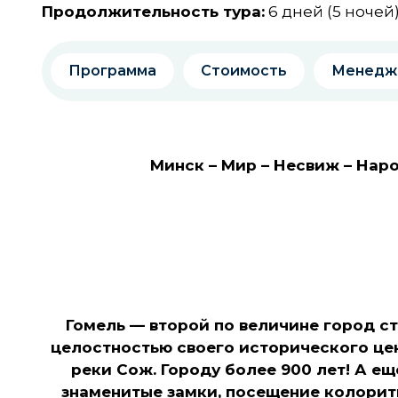
Продолжительность тура:
6 дней (5 ночей
Программа
Стоимость
Менедж
Минск – Мир – Несвиж – Наро
Гомель — вто­рой по величине го­род с
целостностью своего исторического це
реки Сож. Городу более 900 лет!
А ещ
знаменитые замки, посещение колорит