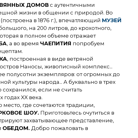
ЕВЯННЫХ ДОМОВ
с аутентичными
ешной жизни в общении с природой. Во
(построена в 1876 г.), впечатляющий
МУЗЕЙ
льшого, на 200 литров, до крохотного,
которая в полном объеме отражает
БА
, а во время
ЧАЕПИТИЯ
попробуем
ецептам.
КА
, построенная в виде ветряной
остров Наносы, живописный комплекс...
ее полусотни экземпляров: от огромных до
й культуры народа... А буквально в трех
сохранился, если не считать
годах XX века.
 место, где сочетаются традиции,
РКОВОЕ ШОУ.
Приготовьтесь очутиться в
стрируют захватывающее представление,
м
ОБЕДОМ.
Добро пожаловать в