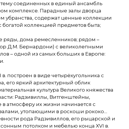
истему соединенных в единый ансамбль
ом комплексе. Парадные залы дворца
лем убранства, содержат ценные коллекции
 богатой коллекцией предметов быта;
е ряды, дома ремесленников; рядом –
ектор Д.М. Бернардони) с великолепными
ов – одной из самых больших в Европе:
и.
 в. построен в виде четырёхугольника с
а, его яркий архитектурный облик
материальная культура Великого княжества
части: Радзивиллы, Витгенштейны,
е в атмосферу их жизни начинается с
 залами, утопающими в роскоши рококо…
вности рода Радзивиллов, его рыцарской и
сонным потолком и мебелью конца XVI в.