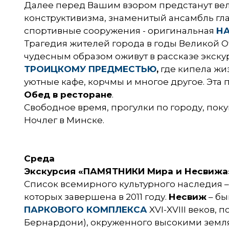
Далее перед Вашим взором предстанут ве
конструктивизма, знаменитый ансамбль гл
спортивные сооружения - оригинальная
Н
Трагедия жителей города в годы Великой О
чудесным образом оживут в рассказе экск
ТРОИЦКОМУ ПРЕДМЕСТЬЮ
,
где кипела жиз
уютные кафе, корчмы и многое другое. Эта 
Обед в ресторане
.
Свободное время, прогулки по городу, поку
Ночлег в Минске.
Среда
Экскурсия «ПАМЯТНИКИ Мира и Несвижа
Список всемирного культурного наследия 
которых завершена в 2011 году.
Несвиж
– бы
ПАРКОВОГО КОМПЛЕКСА
XVI-XVIII веков,
Бернардони), окруженного высокими земл