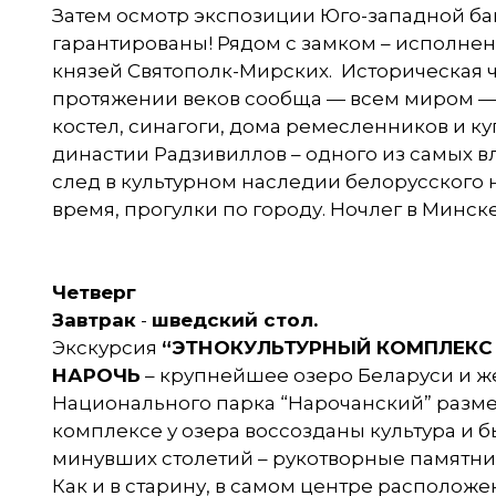
Затем осмотр экспозиции Юго-западной баш
гарантированы! Рядом с замком – исполне
князей Святополк-Мирских. Историческая 
протяжении веков сообща — всем миром — ж
костел, синагоги, дома ремесленников и к
династии Радзивиллов – одного из самых в
след в культурном наследии белорусского 
время, прогулки по городу. Ночлег в Минске
Четверг
Завтрак
-
шведский стол.
Экскурсия
“ЭТНОКУЛЬТУРНЫЙ КОМПЛЕКС
НАРОЧЬ
– крупнейшее озеро Беларуси и же
Национального парка “Нарочанский” разме
комплексе у озера воссозданы культура и б
минувших столетий – рукотворные памятн
Как и в старину, в самом центре располож