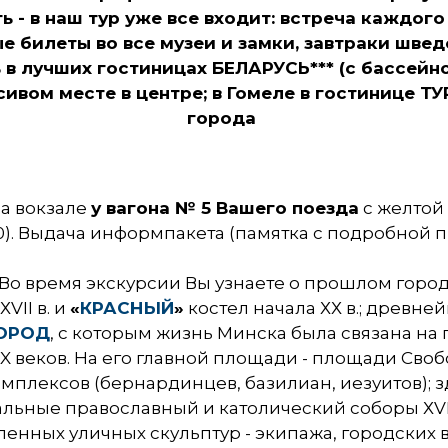
ь - в наш тур уже все входит: встреча каждого
ые билеты во все музеи и замки, завтраки шве
 в лучших гостиницах БЕЛАРУСЬ*** (с бассейн
ивом месте в центре; в Гомеле в гостинице Т
города
на вокзале
у вагона № 5 Вашего поезда
с желтой
.10). Выдача информпакета (памятка с подробной 
Во время экскурсии Вы узнаете о прошлом город
VII в. и
«
КРАСНЫЙ
»
костел начала ХХ в.; древне
ГОРОД
, с которым жизнь Минска была связана на
X веков. На его главной площади - площади Своб
мплексов (бернардинцев, базилиан, иезуитов); 
льные православный и католический соборы ХVII
нных уличных скульптур - экипажа, городских в