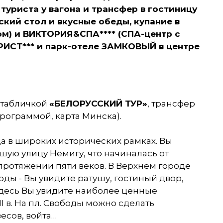
 туриста у вагона и трансфер в гостиницу
дский стол и вкусные обеды, купание в
ом) и ВИКТОРИЯ&СПА**** (СПА-центр с
УРИСТ*** и парк-отеле ЗАМКОВЫЙ в центре
 табличкой
«БЕЛОРУССКИЙ ТУР»
, трансфер
программой, карта Минска).
а в широких исторических рамках. Вы
йшую улицу Немигу, что начиналась от
 протяжении пяти веков. В Верхнем городе
оды - Вы увидите ратушу, гостиный двор,
здесь Вы увидите наиболее ценные
 в. На пл. Свободы можно сделать
есов, войта…