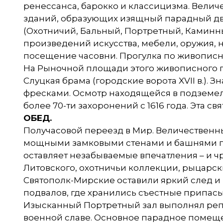
ренессанса, барокко и классицизма. Вели
зданий, образующих изящный парадный дв
(Охотничий, Бальный, Портретный, Каминны
произведений искусства, мебели, оружия,
посещение часовни. Прогулка по живопи
На Рыночной площади этого живописного г
Слуцкая брама (городские ворота XVII в.). З
фресками. Осмотр находящейся в подземе
более 70-ти захоронений с 1616 года. Эта с
ОБЕД.
Получасовой переезд в Мир. Величествен
мощными замковыми стенами и башнями по 
оставляет незабываемые впечатления – и ч
Литовского, охотничьи коллекции, рыцарск
Святополк-Мирские оставили яркий след и в
подвалов, где хранились съестные припас
Изысканный Портретный зал выполнял репр
военной славе. Основное парадное помещен