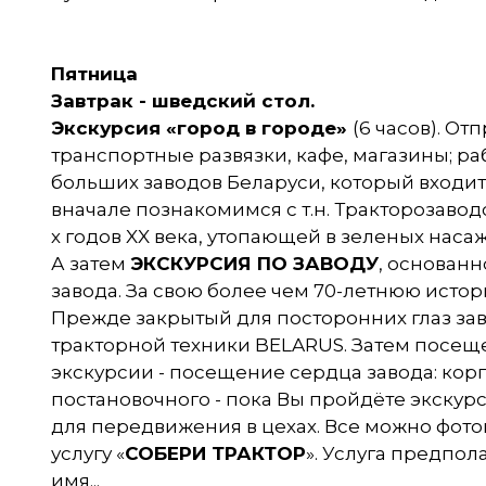
Пятница
Завтрак - шведский стол.
Экскурсия «город в городе»
(6 часов). О
транспортные развязки, кафе, магазины; раб
больших заводов Беларуси, который входит
вначале познакомимся с т.н. Тракторозавод
х годов XX века, утопающей в зеленых нас
А затем
ЭКСКУРСИЯ ПО ЗАВОДУ
, основанн
завода. За свою более чем 70-летнюю истори
Прежде закрытый для посторонних глаз зав
тракторной техники BELARUS. Затем посеще
экскурсии - посещение сердца завода: кор
постановочного - пока Вы пройдёте экскур
для передвижения в цехах. Все можно фотог
услугу «
СОБЕРИ ТРАКТОР
». Услуга предпол
имя...