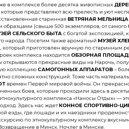
о же в комплексе более десятка живописных
ДЕР
которые представляют всю прелесть и уют несп
осстановленная старинная
В
ЕТРЯНАЯ МЕЛЬНИЦ
А
образцами (свыше 500 экземпляров, от самого бо
ЗЕЙ СЕЛЬСКОГО БЫТА
с богатой экспозицией, 
го народа. Посетим также ароматный
МУЗЕЙ ХЛЕ
, который приготовлен вручную по старинным р
троек комплекса находится
ОБЗОРНАЯ ПЛОЩАД
ы открываются прекрасные виды на Нарочь, полу
ную коллекцию
САМОГОННЫХ АППАРАТОВ
– бол
но сложных конструкций. Тоже часть материально
ОТ
времен Первой мировой войны. Он прекрасно 
енных боев, которые проходили здесь в десятых 
тнокультурного комплекса «Наносы Отдых» — это
дход. Здесь нас ждет
КОННОЕ СПОРТИВНО-ЦИ
вой езды, где лошади и их наездники продемон
экскурсию по этнокультурному комплексу вкусны
Возвращение в Минск. Ночлег в Минске.