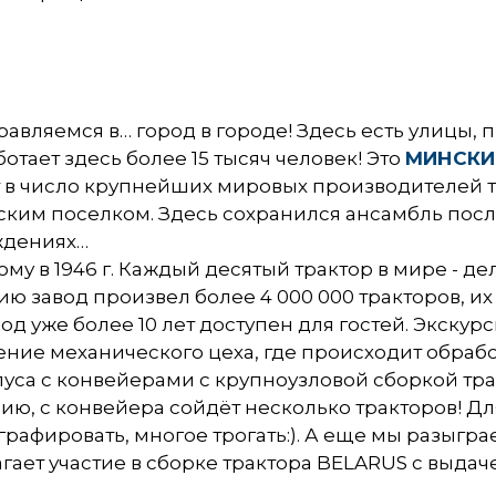
тправляемся в… город в городе! Здесь есть улицы
отает здесь более 15 тысяч человек! Это
МИНСКИ
 в число крупнейших мировых производителей те
ским поселком. Здесь сохранился ансамбль после
аждениях…
ому в 1946 г. Каждый десятый трактор в мире - д
ю завод произвел более 4 000 000 тракторов, их 
од уже более 10 лет доступен для гостей. Экску
ние механического цеха, где происходит обрабо
пуса с конвейерами с крупноузловой сборкой тра
сию, с конвейера сойдёт несколько тракторов! 
рафировать, многое трогать:). А еще мы разыгра
агает участие в сборке трактора BELARUS с выда