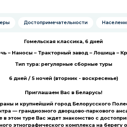
)
еры
Достопримечательности
Населенн
Гомельская классика, 6 дней
чь – Наносы – Тракторный завод – Лошица – Кр
Тип тура: регулярные сборные туры
6 дней / 5 ночей (вторник - воскресенье)
Приглашаем Вас в Беларусь!
тра­ны и крупнейший го­род Белорусского Поле
н­тра — грандиозного дворцово-паркового анс
е в этом туре Вас ждет знакомство с достопр
ного этнографического комплекса на берегу о