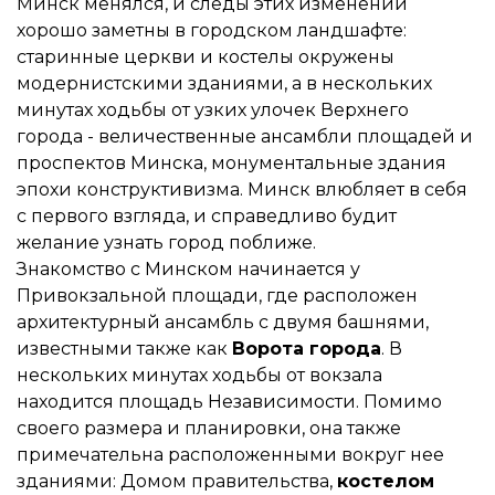
Минск менялся, и следы этих изменений
хорошо заметны в городском ландшафте:
старинные церкви и костелы окружены
модернистскими зданиями, а в нескольких
минутах ходьбы от узких улочек Верхнего
города - величественные ансамбли площадей и
проспектов Минска, монументальные здания
эпохи конструктивизма. Минск влюбляет в себя
с первого взгляда, и справедливо будит
желание узнать город поближе.
Знакомство с Минском начинается у
Привокзальной площади, где расположен
архитектурный ансамбль с двумя башнями,
известными также как
Ворота города
. В
нескольких минутах ходьбы от вокзала
находится площадь Независимости. Помимо
своего размера и планировки, она также
примечательна расположенными вокруг нее
зданиями: Домом правительства,
костелом