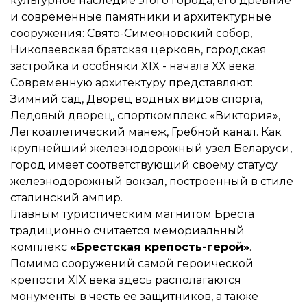
культурное наследие этого города, его древние
и современные памятники и архитектурные
сооружения: Свято-Симеоновский собор,
Николаевская братская церковь, городская
застройка и особняки XIX - начала ХХ века.
Современную архитектуру представляют:
Зимний сад, Дворец водных видов спорта,
Ледовый дворец, спорткомплекс «Виктория»,
Легкоатлетический манеж, Гребной канал. Как
крупнейший железнодорожный узел Беларуси,
город имеет соответствующий своему статусу
железнодорожный вокзал, построенный в стиле
сталинский ампир.
Главным туристическим магнитом Бреста
традиционно считается мемориальный
комплекс
«Брестская крепость-герой»
.
Помимо сооружений самой героической
крепости XIX века здесь располагаются
монументы в честь ее защитников, а также