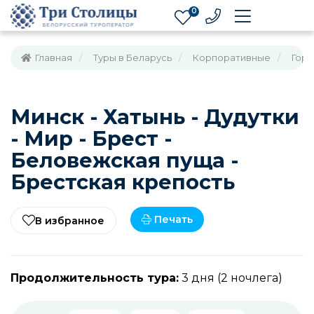
0
Главная
Туры в Беларусь
Корпоративные
Горо
Минск - Хатынь - Дудутки
- Мир - Брест -
Беловежская пуща -
Брестская крепость
Печать
В избранное
Продолжительность тура:
3 дня (2 ночлега)