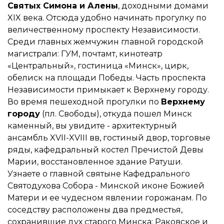
Святых Симона и Алены
, доходными домами
XIX века. Отсюда удобно начинать прогулку по
величественному проспекту Независимости.
Среди главных жемчужин главной городской
магистрали: ГУМ, почтамт, кинотеатр
«Центральный», гостиница «Минск», цирк,
обелиск на площади Победы. Часть проспекта
Независимости примыкает к Верхнему городу.
Во время пешеходной прогулки по
Верхнему
городу
(пл. Свободы), откуда пошел Минск
каменный, вы увидите - архитектурный
ансамбль XVII-XVIII вв, гостиный двор, торговые
ряды, кафедральный костел Пречистой Девы
Марии, восстановленное здание Ратуши.
Узнаете о главной святыне Кафедрального
Святодухова Собора - Минской иконе Божией
Матери и ее чудесном явлении горожанам. По
соседству расположены два предместья,
сохранившие дух старого Минска: Раковское и