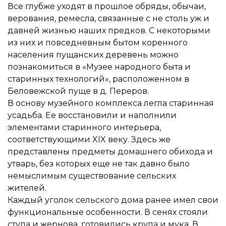
Все глубже уходят в прошлое обряды, обычаи,
верования, ремесла, связанные с не столь уж и
давней жизнью наших предков. С некоторыми
из них и повседневным бытом коренного
населения пущанских деревень можно
познакомиться в «Музее народного быта и
старинных технологий», расположенном в
Беловежской пуще в д. Переров.
В основу музейного комплекса легла старинная
усадьба. Ее восстановили и наполнили
элементами старинного интерьера,
соответствующими XIX веку. Здесь же
представлены предметы домашнего обихода и
утварь, без которых еще не так давно было
немыслимым существование сельских
жителей.
Каждый уголок сельского дома ранее имел свои
функциональные особенности. В сенях стояли
ступа и жернова, готовились крупа и мука. В