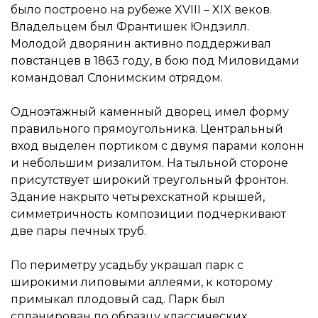
было построено на рубеже XVIII – XIX веков.
Владельцем был Франтишек Юндзилл.
Молодой дворянин активно поддерживал
повстанцев в 1863 году, в бою под Миловидами
командовал Слонимским отрядом.
Одноэтажный каменный дворец имел форму
правильного прямоугольника. Центральный
вход выделен портиком с двумя парами колонн
и небольшим ризалитом. На тыльной стороне
присутствует широкий треугольный фронтон.
Здание накрыто четырехскатной крышей,
симметричность композиции подчеркивают
две пары печных труб.
По периметру усадьбу украшал парк с
широкими липовыми аллеями, к которому
примыкал плодовый сад. Парк был
спланирован по образцу классических