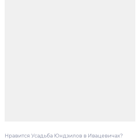
Нравится Усадьба Юндзилов в Ивацевичах?