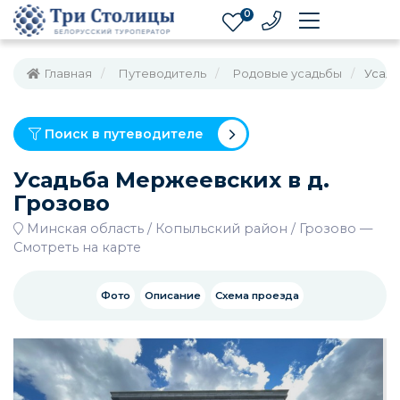
0
Главная
Путеводитель
Родовые усадьбы
Усадь
Поиск в путеводителе
Усадьба Мержеевских в д.
Грозово
Минская область
Копыльский район
Грозово
—
Смотреть на карте
Фото
Описание
Схема проезда