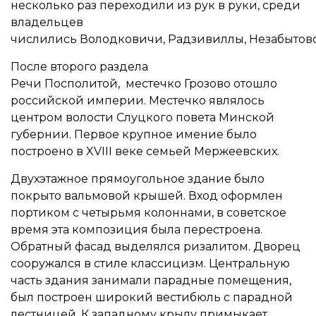
несколько раз переходили из рук в руки, среди
владельцев
числились Володковичи, Радзивиллы, Незабытов
После второго раздела
Речи Посполитой, местечко Грозово отошло
российской империи. Местечко являлось
центром волости Слуцкого повета Минской
губернии. Первое крупное имение было
построено в XVIII веке семьей Мержеевских.
Двухэтажное прямоугольное здание было
покрыто вальмовой крышей. Вход оформлен
портиком с четырьмя колоннами, в советское
время эта композиция была перестроена.
Обратный фасад выделялся ризалитом. Дворец
сооружался в стиле классицизм. Центральную
часть здания занимали парадные помещения,
был построен широкий вестибюль с парадной
лестницей. К западному крылу примыкает