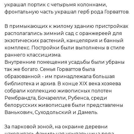
украшал портик с четырьмя колоннами,
фронтальную часть украшал герб рода Горваттов.
В примыкающих к жилому зданию пристройках
располагались зимний сад с оранжереей для
экзотических растений, канцелярия и банный
комплекс. Постройки были выполнены в стиле
раннего классицизма.
Внутренние помещения усадьбы были убраны
так же богато. Семья Горваттов была
образованной - им принадлежала большая
библиотека и архив. В конце XIX века хозяева
собрали коллекцию живописных полотен
Рембрандта, Бочарелли, Рубенса, среди
белорусских живописцев были представлены
Ванькович, Суходольский и Дамель.
За парковой зоной, на окраине деревни
находилась фамильная усыпальница рода