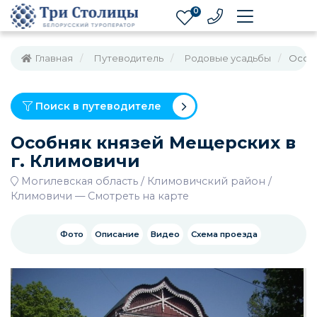
0
Главная
Путеводитель
Родовые усадьбы
Особн
Поиск в путеводителе
Особняк князей Мещерских в
г. Климовичи
Могилевская область
Климовичский район
Климовичи
—
Смотреть на карте
Фото
Описание
Видео
Схема проезда