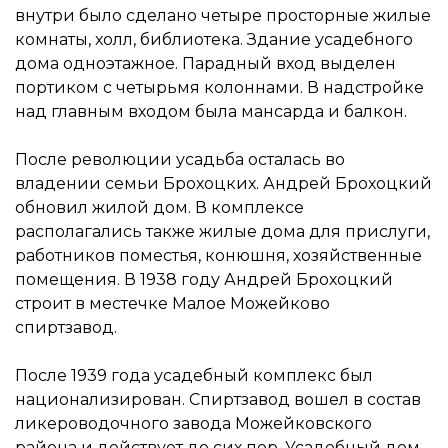
внутри было сделано четыре просторные жилые
комнаты, холл, библиотека. Здание усадебного
дома одноэтажное. Парадный вход выделен
портиком с четырьмя колоннами. В надстройке
над главным входом была мансарда и балкон.
После революции усадьба осталась во
владении семьи Брохоцких. Андрей Брохоцкий
обновил жилой дом. В комплексе
располагались также жилые дома для прислуги,
работников поместья, конюшня, хозяйственные
помещения. В 1938 году Андрей Брохоцкий
строит в местечке Малое Можейково
спиртзавод.
После 1939 года усадебный комплекс был
национализирован. Спиртзавод вошел в состав
ликероводочного завода Можейковского
района и действует до сих пор. Усадебный дом