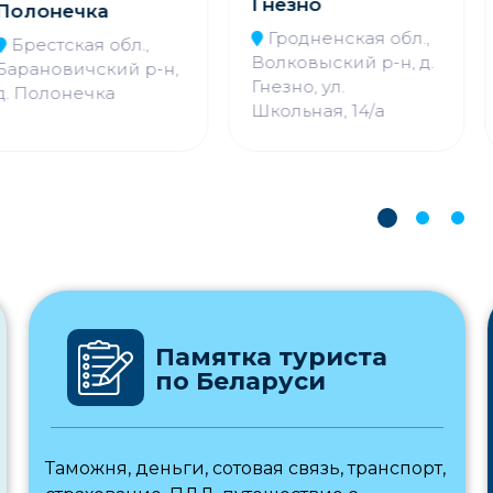
Гнезно
нечка
В
Гродненская обл.,
Бра
стская обл.,
Волковыский р-н, д.
Оп
новичский р-н,
Гнезно, ул.
лонечка
Школьная, 14/а
Памятка туриста
по Беларуси
Таможня, деньги, сотовая связь, транспорт,