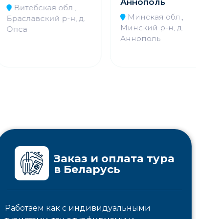
Аннополь
итебская обл.,
Минская обл.,
славский р-н, д.
Минский р-н, д.
са
К
Аннополь
Заказ и оплата тура
в Беларусь
Работаем как с индивидуальными