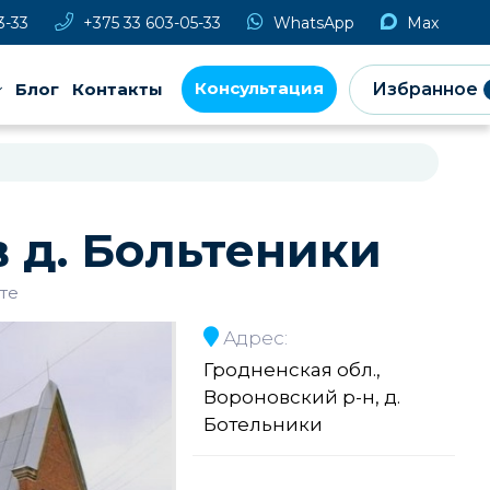
3-33
+375 33 603-05-33
WhatsApp
Max
Консультация
Блог
Контакты
Избранное
 д. Больтеники
те
Адрес:
Гродненская обл.,
Вороновский р-н, д.
Ботельники