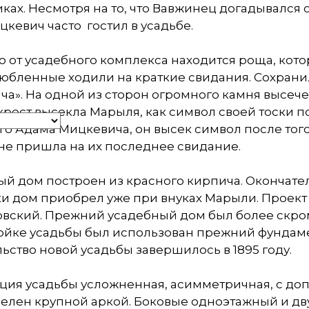
ках. Несмотря на то, что Вавжинец догадывался о
кевич часто гостил в усадьбе.
 от усадебного комплекса находится роща, котор
юбленные ходили на краткие свидания. Сохрани
а». На одной из сторон огромного камня высечен
крест высекла Марыля, как символ своей тоски по
го Адама Мицкевича, он высек символ после того
не пришла на их последнее свидание.
ый дом построен из красного кирпича. Окончате
и дом приобрел уже при внуках Марыли. Проект 
вский. Прежний усадебный дом был более скром
ойке усадьбы был использован прежний фундаме
ьство новой усадьбы завершилось в 1895 году.
ция усадьбы усложненная, асимметричная, с до
елен крупной аркой. Боковые одноэтажный и дв