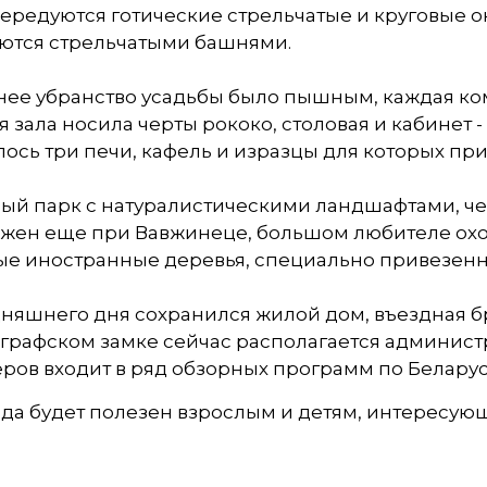
чередуются готические стрельчатые и круговые
ются стрельчатыми башнями.
ее убранство усадьбы было пышным, каждая ком
 зала носила черты рококо, столовая и кабинет 
ось три печи, кафель и изразцы для которых пр
ый парк с натуралистическими ландшафтами, ч
ожен еще при Вавжинеце, большом любителе охо
е иностранные деревья, специально привезенны
няшнего дня сохранился жилой дом, въездная бр
графском замке сейчас располагается админист
ров входит в ряд обзорных программ по Беларус
да будет полезен взрослым и детям, интересую