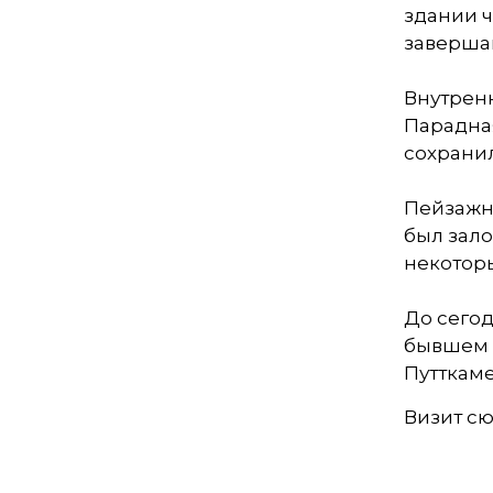
здании 
Кладбище
заверша
Культурные центры
Внутренн
Театры
Парадная
сохранил
Галереи
Пейзажн
Концертные залы
был зал
некоторы
До сегод
бывшем 
Путткаме
Визит сю