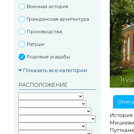
Военная история
Гражданская архитектура
Производства
Ратуши
Родовые усадьбы
Садово-парковая
Показать все категории
архитектура
РАСПОЛОЖЕНИЕ
Национальные парки и
заказники
Опис
Озера и водоемы
История 
Памятники
Мицкеви
Путткаме
Памятники археологии