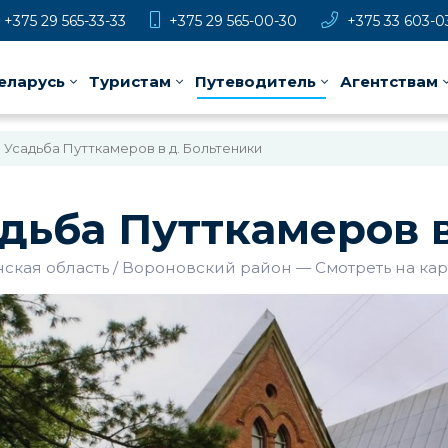
+375 29 565-33-33
+375 29 565-00-30
+375 33 603-0
еларусь
Туристам
Путеводитель
Агентствам
Усадьба Путткамеров в д. Больтеники
дьба Путткамеров в
ская область
Вороновский район
—
Смотреть на кар