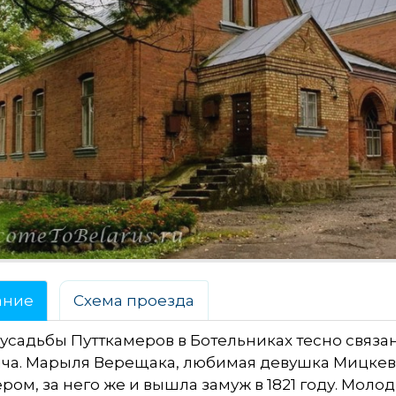
ание
Схема проезда
усадьбы Путткамеров в Ботельниках тесно связа
ча. Марыля Верещака, любимая девушка Мицкев
ром, за него же и вышла замуж в 1821 году. Моло