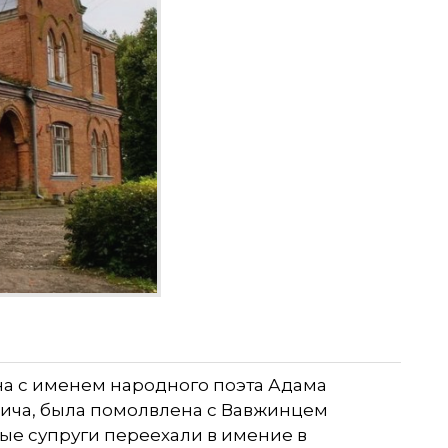
на с именем народного поэта Адама
ича, была помолвлена с Вавжинцем
дые супруги переехали в имение в