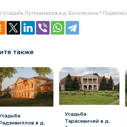
 Усадьба Путткамеров в д. Больтеники? Поделись
ите также
Усадьба
ьба
Ус
Тарасевичей в д.
ивиллов в д.
в д