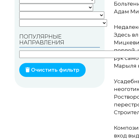
Больтени
Памятники геодезии
Адам Миц
Памятники природы
Недалеко
Здесь вл
ПОПУЛЯРНЫЕ
Памятники известным
НАПРАВЛЕНИЯ
Мицкевич
людям
первой, 
Церкви
рук само
Марыля 
Монастыри
Очистить фильтр
Усадебн
Костелы
неоготик
Мечети
Ростворо
перестр
Синагоги
Строител
Часовни
Компози
Кирхи
вход выд