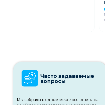
Поло
Минская обл,
Минский р-н, д.
Бре
Прилуки
Бара
д. По
Часто задаваемые
вопросы
Мы собрали в одном месте все ответы на