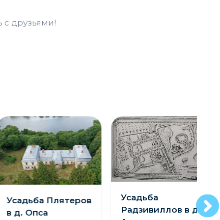
 с друзьями!
Усадьба
адьба Плятеров
Радзивиллов в д.
. Опса
«