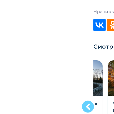
Нравится
Смотр
Усадьба Чапских в
Усад
д. Прилуки
Радз