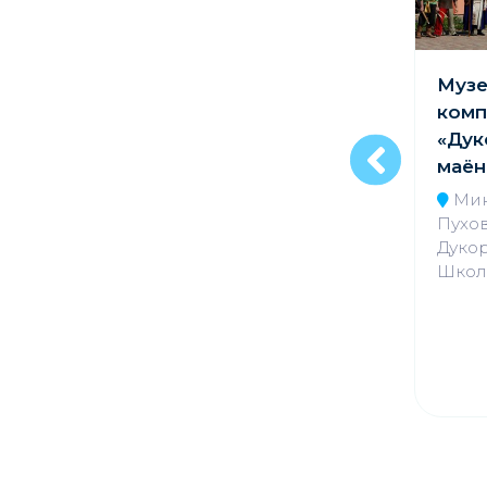
Парк-музей
Муз
интерактивной
комп
истории
«Дук
«Великое
маён
княжество Сула»
Мин
Пухов
Минская обл.,
Дукор
Столбцовский р-н, д.
Школь
Сула, 14