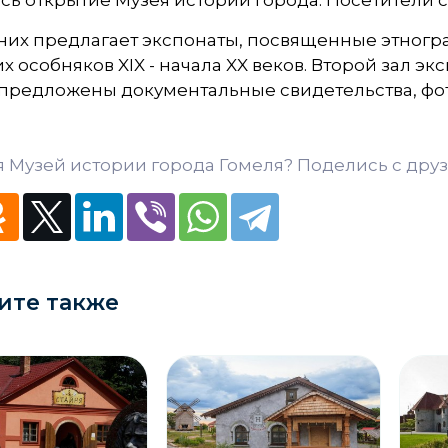
сь открытие Музея истории города. Посетители с
 них предлагает экспонаты, посвященные этног
х особняков XIX - начала XX веков. Второй зал эк
предложены документальные свидетельства, фот
 Музей истории города Гомеля? Поделись с друз
ите также