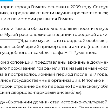
тории города Гомеля основан в 2009 году. Сотр
ию, а продолжают вести научно-просветительску
цию по истории развития Гомеля.
жители Гомеля обязательно должны посетить муз
го. Музей расположился в здании городской ар
и города. Здание музея - это городской особняк,
ляет собой яркий пример стиля ампир (позднего
 усадебного ансамбля графа Н.П. Румянцева.
ой экспозиции представлены архивные документ
его проживания графа» или так называемый «охо
 в постреволюционный период после 1917 года.
ись государственные организации. И только к 1
оторой строение было передано Гомельскому об
ьский дворцово-парковый ансамбль»).
оду «Охотничий домик» стал историко-культурной