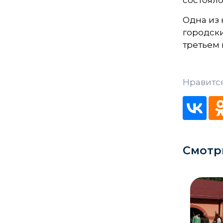
состояло
Кладбище
Одна из
городски
Культурные центры
третьем 
Театры
Галереи
Нравится
Концертные залы
Смотр