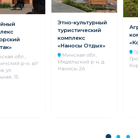
Этно-культурный
ейный
Аг
туристический
лекс
ко
комплекс
орский
«К
«Наносы Отдых»
так»
Г
Минская обл.,
ская обл.,
Гро
Мядельский р-н, д.
ичский р-н, а/г
Ко
Наносы 2А
а, ул.
ная, 15