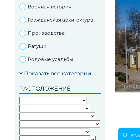
Военная история
Гражданская архитектура
Производства
Ратуши
Родовые усадьбы
Садово-парковая
Показать все категории
архитектура
РАСПОЛОЖЕНИЕ
Национальные парки и
заказники
Озера и водоемы
Памятники
Опис
Памятники археологии