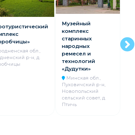
Музейный
ротуристический
комплекс
мплекс
старинных
оробчицы»
народных
родненская обл.,
С
ремесел и
дненский р-н, д.
технологий
робчицы
с
«Дудутки»
Минская обл.,
Пуховичский р-н,
Новопольский
сельский совет, д.
Птичь