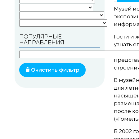
Музей ис
Памятники геодезии
экспозиц
Памятники природы
информа
ПОПУЛЯРНЫЕ
Памятники известным
Гости и 
НАПРАВЛЕНИЯ
людям
узнать е
в истори
Церкви
представ
строения
Монастыри
Очистить фильтр
В музейн
Костелы
для летн
Мечети
насыщена
размещал
Синагоги
после к
(«Гомел
Часовни
В 2002 г
Кирхи