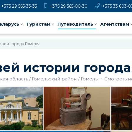
+375 29 565-33-33
+375 29 565-00-30
+375 33 603-0
еларусь
Туристам
Путеводитель
Агентствам
ории города Гомеля
ей истории города
кая область
Гомельский район
Гомель
—
Смотреть н