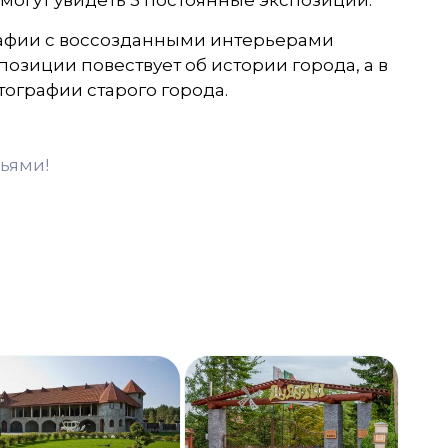
могут увидеть 3 постоянные экспозиции.
рафии с воссозданными интерьерами
спозиции повествует об истории города, а в
ографии старого города.
ьями!