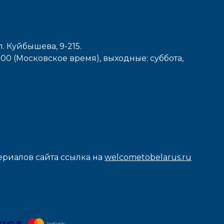
л. Куйбышева, 9-215.
7-00 (Московское время), выходные: cуббота,
риалов сайта ссылка на
welcometobelarus.ru