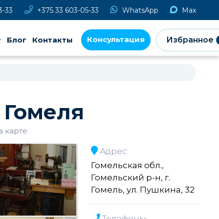
3-33
+375 33 603-05-33
WhatsApp
Max
Консультация
Блог
Контакты
Избранное
 Гомеля
а карте
Адрес:
Гомельская обл.,
Гомельский р-н, г.
Гомель, ул. Пушкина, 32
Телефоны: