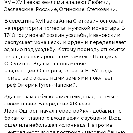
XV – XVII веках землями владеют Любичи,
Заславские, Росские, Огинские, Стетковичи.
В середине XVII века Анна Стеткевич основала
на территории поместья мужской монастырь. В
1740 году новый хозяин усадьбы, Ивановский,
распускает монашеский орден и переделывает
здание под усадьбу. К этому периоду относится
легенда о «зачарованном замке» в Прилуках
О. Одинца. Здание вновь меняет
владельцев: Ошторпы, Горваты. В 1871 году
поместье с окрестными землями покупает
граф Эмерик Гутен-Чапский.
Здание замка было каменным, квадратным в
своем плане. В середине XIX века
Леон Ошторп начал перестройку - добавил по
бокам от главного входа вежи с зубцами. Вход
отделила небольшая колоннада. Напротив
центрального входа построили часовую башню.