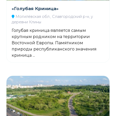
«Голубая Криница»
Могилёвская обл., Славгородский р-н, у
деревни Клины
Голубая криница является самым
крупным родником на территории
Восточной Европы. Памятником
природы республиканского значения
криница ...