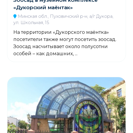
Зоосад в музейном комплексе
«Дукорский маёнтак»
Минская обл., Пуховичский р-н, а/г Дукора,
ул. Школьная, 15
На территории «Дукорского маёнтка»
посетители также могут посетить зоосад.
Зоосад насчитывает около полусотни
особей – как домашних, ...