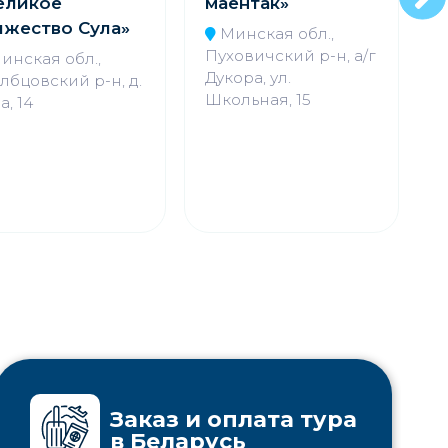
еликое
маёнтак»
яжество Сула»
Минская обл.,
Пуховичский р-н, а/г
Х
инская обл.,
Дукора, ул.
лбцовский р-н, д.
Школьная, 15
а, 14
Заказ и оплата тура
в Беларусь