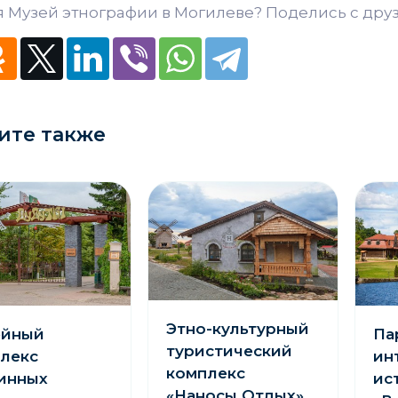
 Музей этнографии в Могилеве? Поделись с дру
ите также
Этно-культурный
ейный
Па
туристический
лекс
ин
комплекс
инных
ис
«Наносы Отдых»