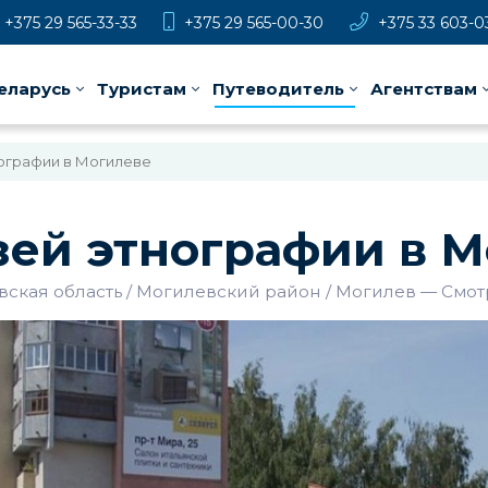
+375 29 565-33-33
+375 29 565-00-30
+375 33 603-0
еларусь
Туристам
Путеводитель
Агентствам
ографии в Могилеве
ей этнографии в М
ская область
Могилевский район
Могилев
—
Смот