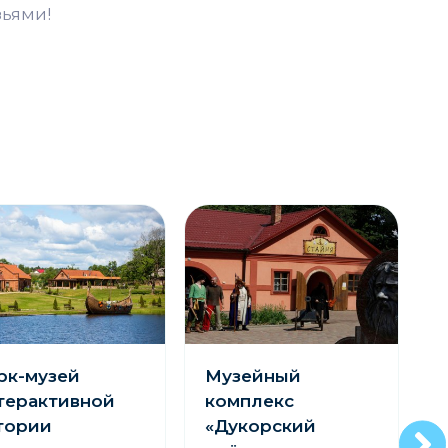
зьями!
рк-музей
Музейный
терактивной
комплекс
тории
«Дукорский