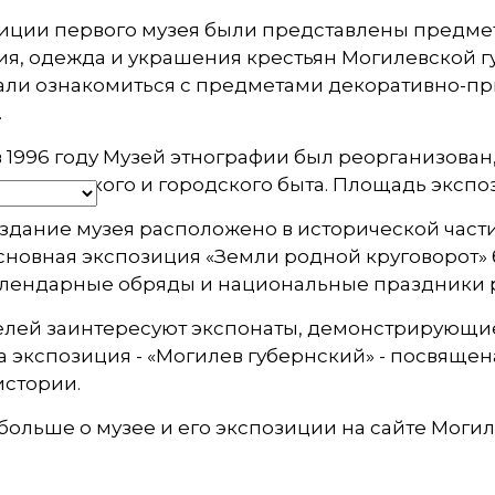
иции первого музея были представлены предмет
я, одежда и украшения крестьян Могилевской губ
ли ознакомиться с предметами декоративно-при
.
 1996 году Музей этнографии был реорганизован,
ия сельского и городского быта. Площадь экспоз
здание музея расположено в исторической част
сновная экспозиция «Земли родной круговорот» б
алендарные обряды и национальные праздники 
лей заинтересуют экспонаты, демонстрирующие б
 экспозиция - «Могилев губернский» - посвящен
истории.
больше о музее и его экспозиции на сайте Могил