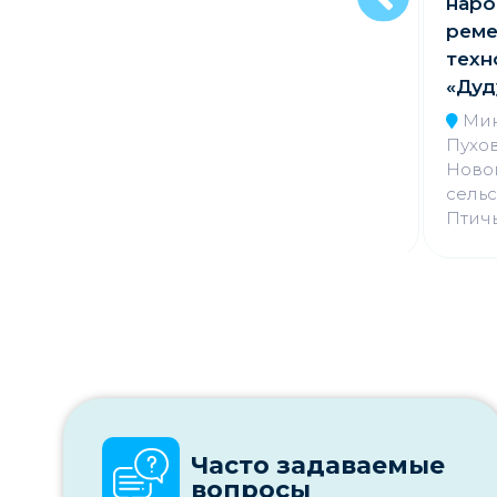
нар
Гродненская обл.,
реме
Гродненский р-н, д.
техн
Коробчицы
«Дуд
Мин
Пухов
Ново
сельс
Птич
Часто задаваемые
вопросы