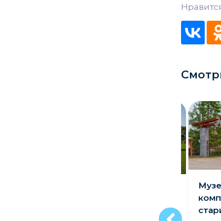
Нравится
Кладбище
Культурные центры
Театры
Смотр
Галереи
Концертные залы
Муз
Агротуристический
комп
комплекс
стар
«Коробчицы»