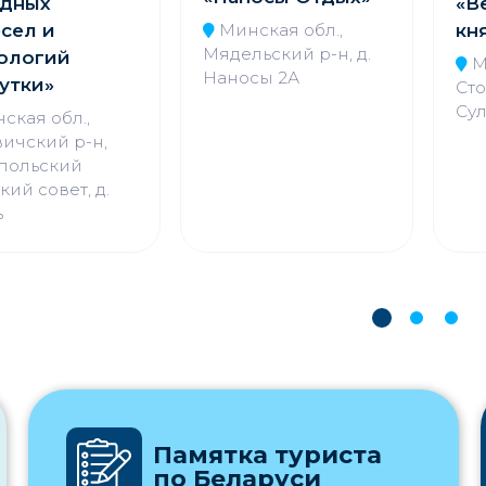
одных
«В
сел и
кн
Минская обл.,
Мядельский р-н, д.
ологий
М
Наносы 2А
утки»
Сто
Сул
ская обл.,
ичский р-н,
польский
кий совет, д.
ь
Памятка туриста
по Беларуси