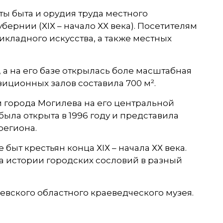
ы быта и орудия труда местного
ернии (ХIХ – начало ХХ века). Посетителям
кладного искусства, а также местных
 а на его базе открылась боле масштабная
иционных залов составила 700 м².
и города Могилева на его центральной
ыла открыта в 1996 году и представила
региона.
ыт крестьян конца ХIХ – начала ХХ века.
а истории городских сословий в разный
евского областного краеведческого музея.