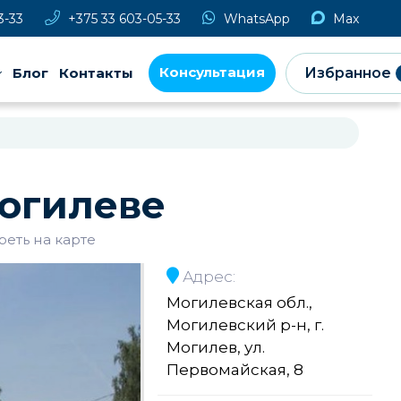
3-33
+375 33 603-05-33
WhatsApp
Max
Консультация
Блог
Контакты
Избранное
огилеве
реть на карте
Адрес:
Могилевская обл.,
Могилевский р-н, г.
Могилев, ул.
Первомайская, 8