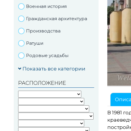
Военная история
Гражданская архитектура
Производства
Ратуши
Родовые усадьбы
Садово-парковая
Показать все категории
архитектура
РАСПОЛОЖЕНИЕ
Национальные парки и
заказники
Опис
Озера и водоемы
В 1981 г
Памятники
краевед
постройк
Памятники археологии