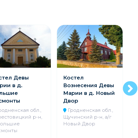
стел Девы
Костел
рии в д.
Вознесения Девы
льшие
Марии в д. Новый
смонты
Двор
родненская обл.,
Гродненская обл.,
В
естовицкий р-н,
Щучинский р-н, а/г
Большие
Новый Двор
смонты