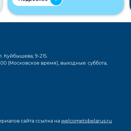
л. Куйбышева, 9-215.
7-00 (Московское время), выходные: cуббота,
риалов сайта ссылка на
welcometobelarus.ru