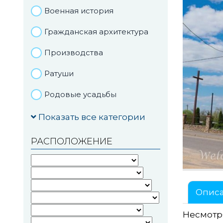
Военная история
Гражданская архитектура
Производства
Ратуши
Родовые усадьбы
Садово-парковая
Показать все категории
архитектура
РАСПОЛОЖЕНИЕ
Национальные парки и
заказники
Озера и водоемы
Опис
Памятники
Несмотря
Памятники археологии