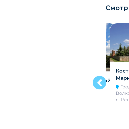
Смотр
Кладбище
Культурные центры
Театры
Галереи
Концертные залы
Кост
Мари
Крестовоздвиженский
Гро
костел в г. Вилейка
Волк
Минская обл.,
д. Ре
Вилейский р-н, г.
Вилейка