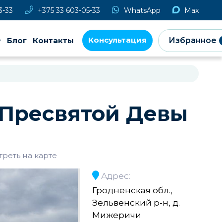
3-33
+375 33 603-05-33
WhatsApp
Max
Консультация
Блог
Контакты
Избранное
 Пресвятой Девы
треть на карте
Адрес:
Гродненская обл.,
Зельвенский р-н, д.
Мижеричи