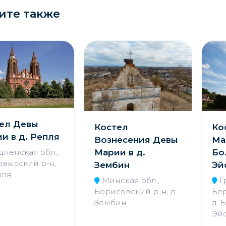
ите также
ел Девы
Костел
Ко
и в д. Репля
Вознесения Девы
Ма
Марии в д.
Бо
дненская обл.,
овысский р-н,
Зембин
Эй
пля
Минская обл.,
Г
Борисовский р-н, д.
Бер
Зембин
д. 
Эй