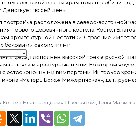
 годы советской власти храм приспособили под 
у. Действует по сей день.
 постройка расположена в северо-восточной ча
ния первого деревянного костела. Костел Благо
ам архитектурной неоготики. Строение имеет о
 с боковыми сакристиями.
ьный фасад дополнен высокой трехъярусной шат
ама - пояса и аркатурные ниши. Во втором ярусе
 с остроконечными вимпергами. Интерьер храма 
 икона «Матерь Божья Мижеричская», датируемая
я Костел Благовещения Пресвятой Девы Марии в 