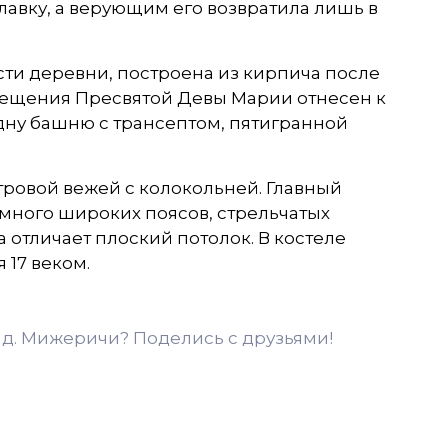
лавку, а верующим его возвратила лишь в
сти деревни, построена из кирпича после
вещения Пресвятой Девы Марии отнесен к
дну башню с трансептом, пятигранной
ровой вежей с колокольней. Главный
 много широких поясов, стрельчатых
отличает плоский потолок. В костеле
 17 веком.
д. Мижеричи? Поделись с друзьями!