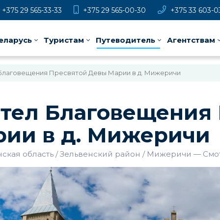
+375 29 565-33-33
+375 29 565-00-30
+375 33 603-0
еларусь
Туристам
Путеводитель
Агентствам
Благовещения Пресвятой Девы Марии в д. Мижеричи
тел Благовещения
ии в д. Мижеричи
ская область
Зельвенский район
Мижеричи
—
Смо