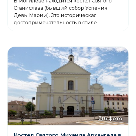
В Могилеве находится костел Святого
Станислава (бывший собор Успения
Девы Марии). Это историческая
достопримечательность в стиле ...
6 фото
Костел Святого Михаила Архангела в