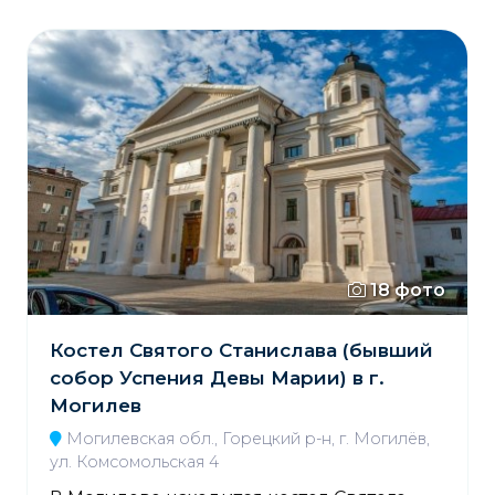
18 фото
Костел Святого Станислава (бывший
собор Успения Девы Марии) в г.
Могилев
Могилевская обл., Горецкий р-н, г. Могилёв,
ул. Комсомольская 4