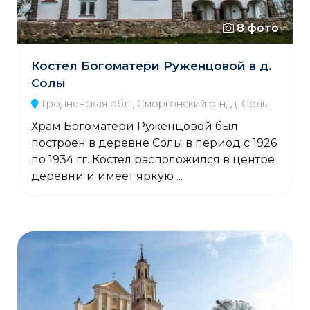
8 фото
Костел Богоматери Руженцовой в д.
Солы
Гродненская обл., Сморгонский р-н, д. Солы
Храм Богоматери Руженцовой был
построен в деревне Солы в период с 1926
по 1934 гг. Костел расположился в центре
деревни и имеет яркую ...