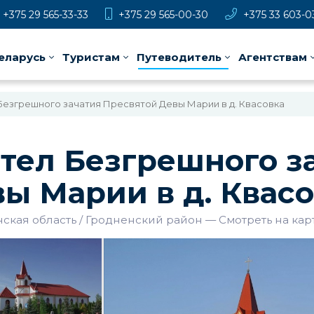
+375 29 565-33-33
+375 29 565-00-30
+375 33 603-0
еларусь
Туристам
Путеводитель
Агентствам
Безгрешного зачатия Пресвятой Девы Марии в д. Квасовка
тел Безгрешного з
ы Марии в д. Квас
ская область
Гродненский район
—
Смотреть на кар