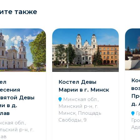
ите также
Ко
ел
Костел Девы
во
есения
Марии в г. Минск
Пр
вятой Девы
Минская обл.,
д.
и в д.
Минский р-н, г.
лав
Минск, Площадь
Г
Свободы, 9
Гро
ская обл.,
Ад
ьский р-н, г.
лав