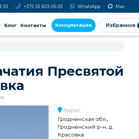
3-33
+375 33 603-05-33
WhatsApp
Max
Консультация
Блог
Контакты
Избранное
ачатия Пресвятой
овка
те
Адрес:
Гродненская обл.,
Гродненский р-н, д.
Красовка