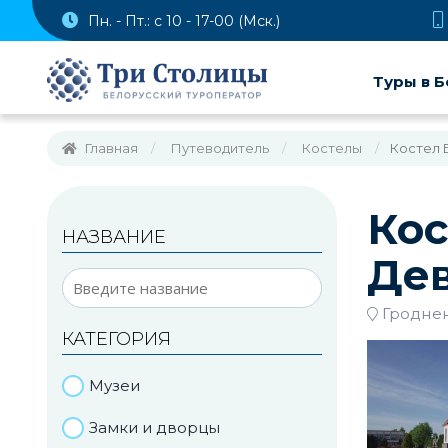
Пн. - Пт.: с 10 - 17-00 (Мск.)
Туры в Б
Главная
Путеводитель
Костелы
Костел 
Кос
НАЗВАНИЕ
Дев
Гроднен
КАТЕГОРИЯ
Музеи
Замки и дворцы