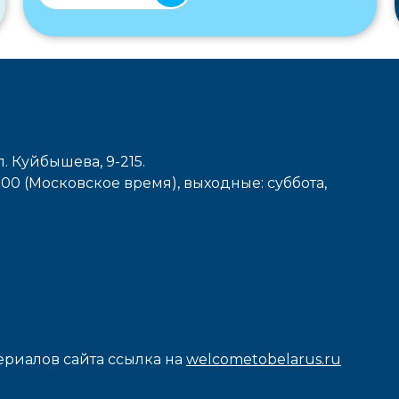
л. Куйбышева, 9-215.
7-00 (Московское время), выходные: cуббота,
риалов сайта ссылка на
welcometobelarus.ru