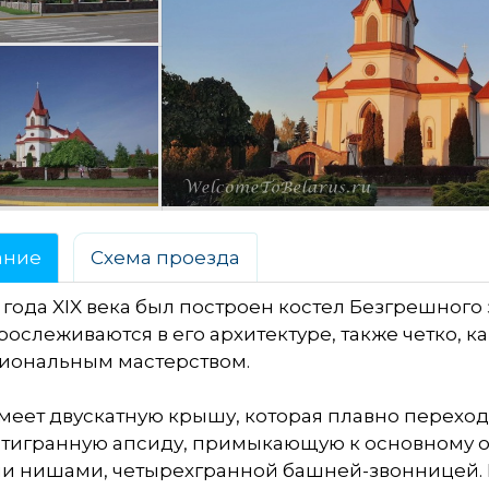
ание
Схема проезда
е года XIX века был построен костел Безгрешног
рослеживаются в его архитектуре, также четко, к
иональным мастерством.
меет двускатную крышу, которая плавно переходи
ятигранную апсиду, примыкающую к основному о
 нишами, четырехгранной башней-звонницей. В 