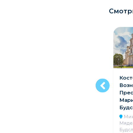
Кладбище
Смотр
Культурные центры
Театры
Галереи
Концертные залы
Костел Святого
Кост
Михаила
Возн
Архангела в г.
Прес
Мозырь
Мари
Будс
Гомельская обл.,
Мозырский р-н, г.
Мин
Мозырь, ул. Гоголя,
Мядел
93
Будс