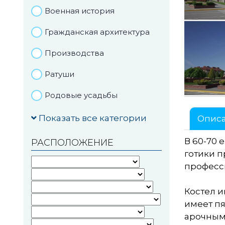
Военная история
Гражданская архитектура
Производства
Ратуши
Родовые усадьбы
Садово-парковая
Показать все категории
Опис
архитектура
В 60-70 
РАСПОЛОЖЕНИЕ
Национальные парки и
готики п
заказники
професс
Озера и водоемы
Костел и
Памятники
имеет п
арочными
Памятники археологии