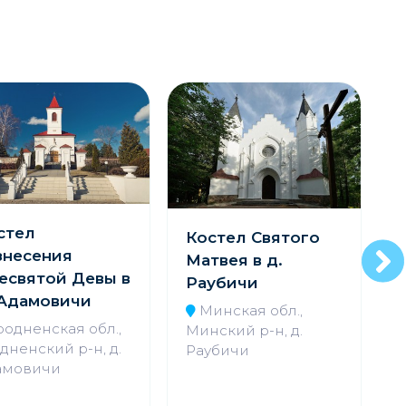
стел
Костел Святого
знесения
Матвея в д.
есвятой Девы в
Раубичи
 Адамовичи
Минская обл.,
Б
родненская обл.,
Минский р-н, д.
дненский р-н, д.
Раубичи
амовичи