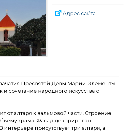
Адрес сайта
о зачатия Пресвятой Девы Марии. Элементы
ак и сочетание народного искусства с
т от алтаря к вальмовой части. Строение
бъему храма. Фасад декорирован
интерьере присутствует три алтаря, а