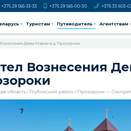
+375 29 565-33-33
+375 29 565-00-30
+375 33 603-0
еларусь
Туристам
Путеводитель
Агентствам
Вознесения Девы Марии в д. Прозороки
тел Вознесения Де
озороки
ая область
Глубокский район
Прозороки
—
Смотрет