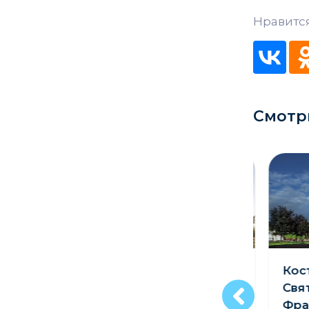
Кладбище
Нравится
Культурные центры
Театры
Галереи
Смотр
Концертные залы
Костёл Матери
Кост
Божией Доброго
Свят
Совета в д.
Фран