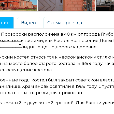
ание
Видео
Схема проезда
Прозороки расположена в 40 км от города Глубо
мечательностями, как Костел Вознесения Девы М
 хорошо видны еще по дороге к деревне.
ский костел относится к неороманскому стилю и
 на месте более старого костела. В 1899 году нача
сь освящение костела.
оенные годы костел был закрыт советской власть
нилище. Храм вновь освятили в 1989 году. Спуст
стела снова открыли для прихожан.
хнефный, с двускатной крышей. Две башни увен