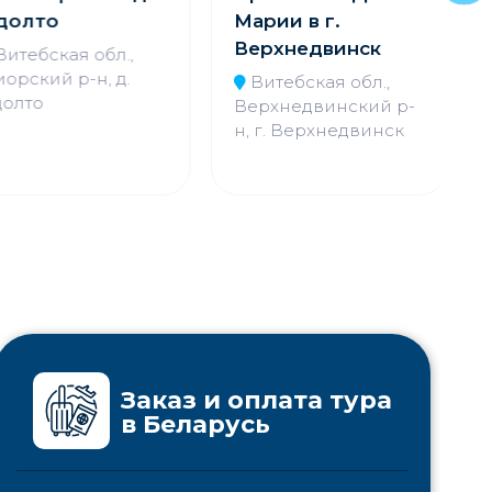
олто
Марии в г.
О
Верхнедвинск
итебская обл.,
рский р-н, д.
Витебская обл.,
олто
Верхнедвинский р-
н, г. Верхнедвинск
Заказ и оплата тура
в Беларусь