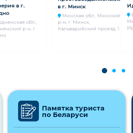
ерия в г.
Ид
в г. Минск
дно
В
Минская обл., Минский
Мио
р-н, г. Минск,
дненская обл.,
Ид
Кальварийский проезд, 1
енский р-н, г.
но
Памятка туриста
по Беларуси