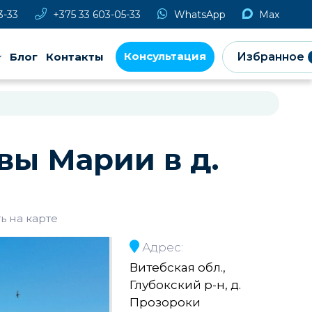
3-33
+375 33 603-05-33
WhatsApp
Max
Консультация
Блог
Контакты
Избранное
вы Марии в д.
ь на карте
Адрес:
Витебская обл.,
Глубокский р-н, д.
Прозороки