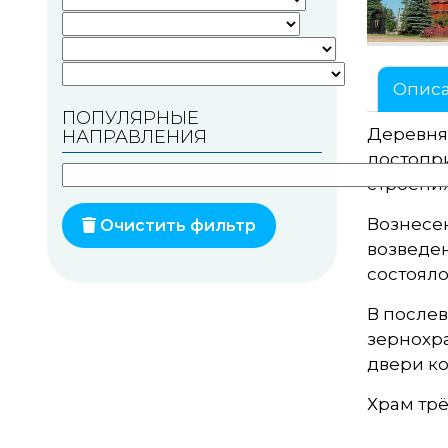
Памятники геодезии
Памятники природы
Опис
ПОПУЛЯРНЫЕ
Памятники известным
Деревня 
НАПРАВЛЕНИЯ
людям
достопри
Церкви
строения
Монастыри
Вознесен
Очистить фильтр
возведен
Костелы
состояло
Мечети
В послев
зернохра
Синагоги
двери ко
Часовни
Храм трё
Кирхи