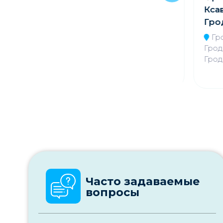
Нестанишки
Ксав
Гро
Гродненская обл.,
Сморгонский р-н, д.
Гро
Нестанишки
Гродн
Грод
Часто задаваемые
вопросы