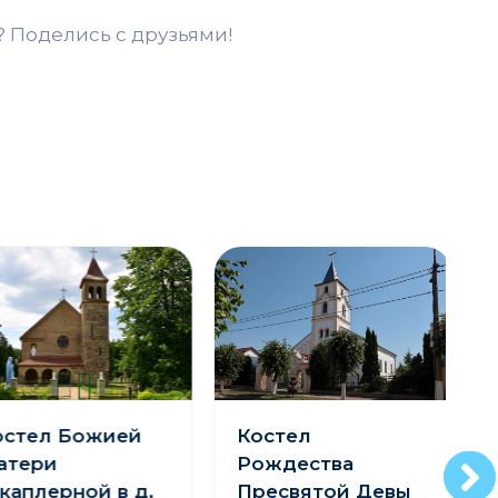
 Поделись с друзьями!
стел Божией
Костел
тери
Рождества
аплерной в д.
Пресвятой Девы