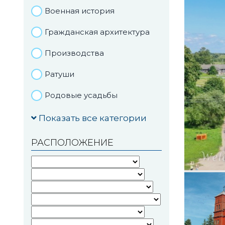
Военная история
Гражданская архитектура
Производства
Ратуши
Родовые усадьбы
Садово-парковая
Показать все категории
архитектура
РАСПОЛОЖЕНИЕ
Национальные парки и
заказники
Озера и водоемы
Памятники
Памятники археологии