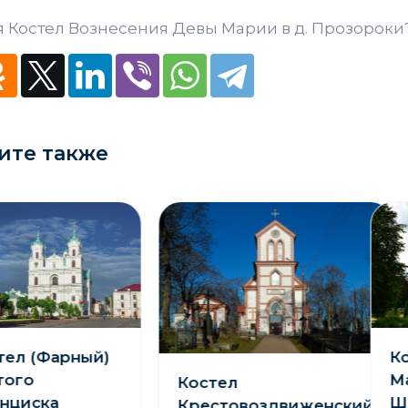
 Костел Вознесения Девы Марии в д. Прозороки?
ите также
ел (Фарный)
Ко
ого
Ма
Костел
циска
Шк
Крестовоздвиженский