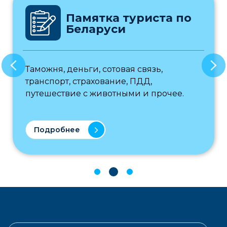
риста по
Заказ и оплат
Беларусь
связь,
Работаем как с индивидуал
ПДД,
туристами, так с турфирмами
 и прочее.
корпоративными заказчикам
Подробнее