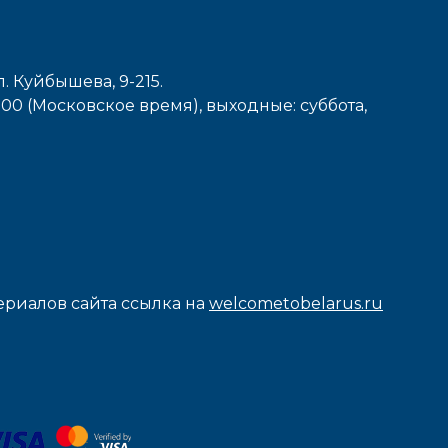
л. Куйбышева, 9-215.
7-00 (Московское время), выходные: cуббота,
риалов сайта ссылка на
welcometobelarus.ru