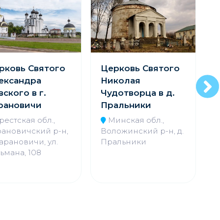
рковь Святого
Церковь Святого
ц
ександра
Николая
вского в г.
Чудотворца в д.
рановичи
Пральники
Ч
рестская обл.,
Минская обл.,
ановичский р-н,
Воложинский р-н, д.
Барановичи, ул.
Пральники
ьмана, 108