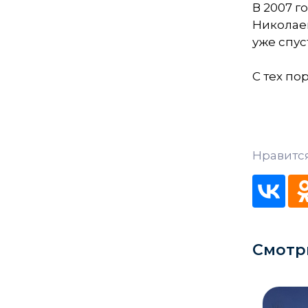
В 2007 г
Кладбище
Николае
уже спус
Культурные центры
Театры
С тех по
Галереи
Концертные залы
Нравится
Смотр