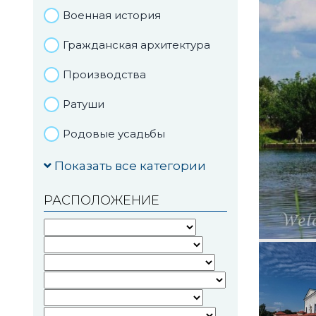
Военная история
Гражданская архитектура
Производства
Ратуши
Родовые усадьбы
Садово-парковая
Показать все категории
архитектура
РАСПОЛОЖЕНИЕ
Национальные парки и
заказники
Озера и водоемы
Памятники
Памятники археологии