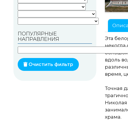
Памятники геодезии
Памятники природы
Опис
ПОПУЛЯРНЫЕ
Памятники известным
Эта бело
НАПРАВЛЕНИЯ
людям
некогда 
Церкви
большой
вдоль во
Монастыри
Очистить фильтр
различны
время, ц
Костелы
Мечети
Точная д
трагично
Синагоги
Николая
занималс
Часовни
храма.
Кирхи