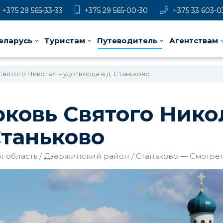
+375 29 565-33-33
+375 29 565-00-30
+375 33 603-0
еларусь
Туристам
Путеводитель
Агентствам
Святого Николая Чудотворца в д. Станьково
ковь Святого Нико
Станьково
 область
Дзержинский район
Станьково
—
Смотрет