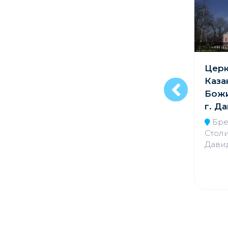
Софийский собор
Церк
в г. Полоцк
Каза
Божи
Витебская обл.,
г. Д
Полоцкий р-н, г.
Полоцк, ул.
Бре
Замковая, 1
Столи
Дави