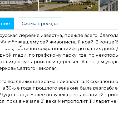
ание
Схема проезда
русская деревня известна, прежде всего, благода
облюбовавшему сей живописный край. В конце 19
 парк, частично сохранившийся до наших дней. 
дной глади, по графскому парку, где, по некото
х видов кустарников и деревьев. А венцом усаде
ерковь Святого Николая.
ата воздвижения храма неизвестна. К сожалению
: в 30-ые года прошлого века она была разграбле
 Чудотворца. Более полувека реставрацией приш
я, пока в начале 21 века Митрополит Филарет н