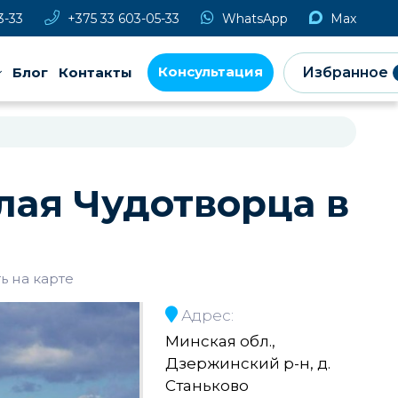
3-33
+375 33 603-05-33
WhatsApp
Max
Консультация
Блог
Контакты
Избранное
лая Чудотворца в
ь на карте
Адрес:
Минская обл.,
Дзержинский р-н, д.
Станьково