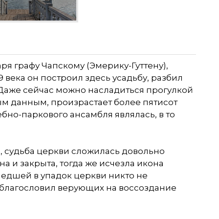
ря графу Чапскому (Эмерику-Гуттену),
 века он построил здесь усадьбу, разбил
Даже сейчас можно насладиться прогулкой
рым данным, произрастает более пятисот
бно-паркового ансамбля являлась, в то
, судьба церкви сложилась довольно
на и закрыта, тогда же исчезла икона
едшей в упадок церкви никто не
е благословил верующих на воссоздание