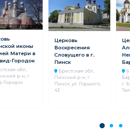
овь
Церковь
Це
нской иконы
Воскресения
Ал
ей Матери в
Словущего в г.
Не
авид-Городок
Пинск
Ба
стская обл.,
Брестская обл.,
Б
нский р-н, г.
Пинский р-н, г.
Бар
д-Городок
Пинск, ул. Горького,
г. 
43
Тел