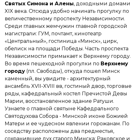
Святых Симона и Алены
, доходными домами
XIX века. Отсюда удобно начинать прогулку по
величественному проспекту Независимости.
Среди главных жемчужин главной городской
магистрали: ГУМ, почтамт, кинотеатр
«Центральный», гостиница «Минск», цирк,
обелиск на площади Победы. Часть проспекта
Независимости примыкает к Верхнему городу.
Во время пешеходной прогулки по
Верхнему
городу
(пл. Свободы), откуда пошел Минск
каменный, вы увидите - архитектурный
ансамбль XVII-XVIII вв, гостиный двор, торговые
ряды, кафедральный костел Пречистой Девы
Марии, восстановленное здание Ратуши.
Узнаете о главной святыне Кафедрального
Святодухова Собора - Минской иконе Божией
Матери и ее чудесном явлении горожанам. По
соседству расположены два предместья,
сохранившие дух старого Минска: Раковское и