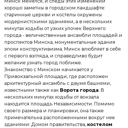
Минск менялся, и следы этих изменений
хорошо заметны в городском ландшафте:
старинные церкви и костелы окружены
модернистскими зданиями, а в нескольких
минутах ходьбы от узких улочек Верхнего
города - величественные ансамбли площадей и
проспектов Минска, монументальные здания
эпохи конструктивизма. Минск влюбляет в себя
с первого взгляда, и справедливо будит
желание узнать город поближе.
Знакомство с Минском начинается у
Привокзальной площади, где расположен
архитектурный ансамбль с двумя башнями,
известными также как
Ворота города
. В
нескольких минутах ходьбы от вокзала
находится площадь Независимости. Помимо
своего размера и планировки, она также
примечательна расположенными вокруг нее
зданиями: Домом правительства,
костелом