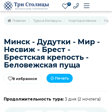
0
Главная
Туры в Беларусь
Корпоративные
Горо
Минск - Дудутки - Мир -
Несвиж - Брест -
Брестская крепость -
Беловежская пуща
Печать
В избранное
Продолжительность тура:
3 дня (2 ночлега)