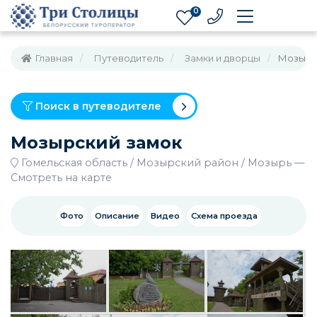
0
Главная
Путеводитель
Замки и дворцы
Мозырс
Поиск в путеводителе
Мозырский замок
Гомельская область
Мозырский район
Мозырь
—
Смотреть на карте
Фото
Описание
Видео
Схема проезда