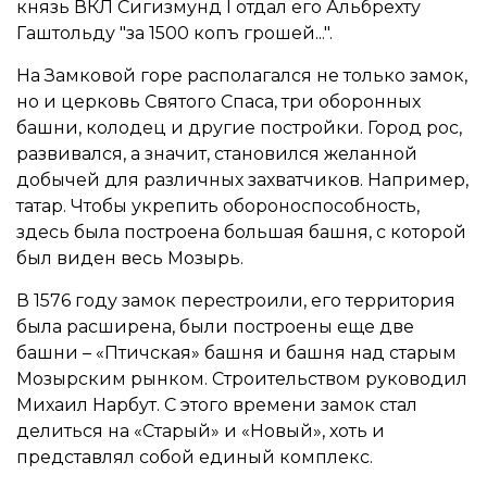
князь ВКЛ Сигизмунд I отдал его Альбрехту
Гаштольду "за 1500 копъ грошей...".
На Замковой горе располагался не только замок,
но и церковь Святого Спаса, три оборонных
башни, колодец и другие постройки. Город рос,
развивался, а значит, становился желанной
добычей для различных захватчиков. Например,
татар. Чтобы укрепить обороноспособность,
здесь была построена большая башня, с которой
был виден весь Мозырь.
В 1576 году замок перестроили, его территория
была расширена, были построены еще две
башни – «Птичская» башня и башня над старым
Мозырским рынком. Строительством руководил
Михаил Нарбут. С этого времени замок стал
делиться на «Старый» и «Новый», хоть и
представлял собой единый комплекс.