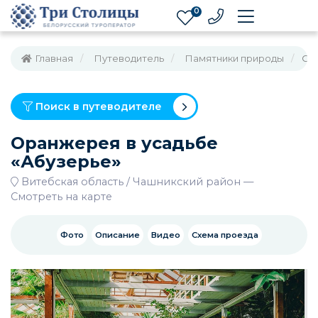
0
Главная
Путеводитель
Памятники природы
Ор
Поиск в путеводителе
Оранжерея в усадьбе
«Абузерье»
Витебская область
Чашникский район
—
Смотреть на карте
Фото
Описание
Видео
Схема проезда