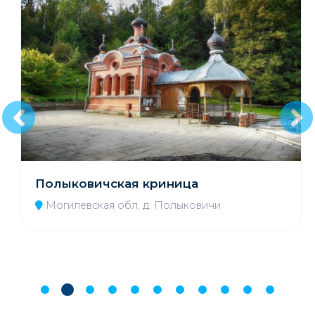
Полыковичская криница
Могилевская обл, д. Полыковичи