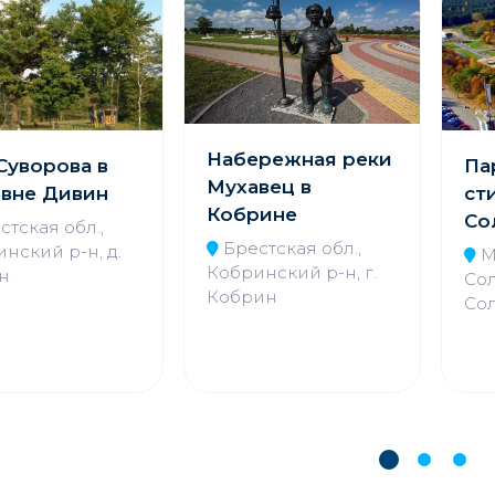
Набережная реки
Суворова в
Па
Мухавец в
вне Дивин
ст
Кобрине
Со
стская обл.,
Брестская обл.,
нский р-н, д.
М
Кобринский р-н, г.
н
Cол
Кобрин
Со