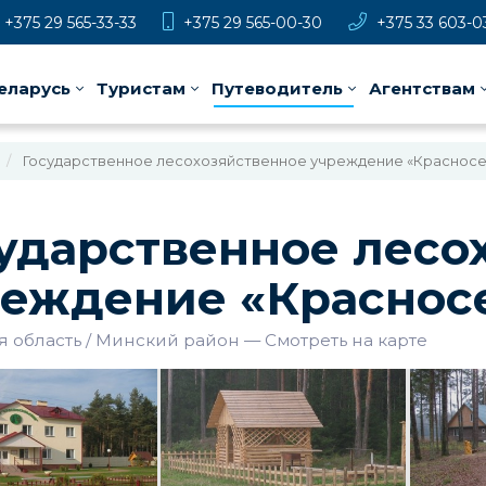
+375 29 565-33-33
+375 29 565-00-30
+375 33 603-0
еларусь
Туристам
Путеводитель
Агентствам
Государственное лесохозяйственное учреждение «Красносе
ударственное лесо
еждение «Краснос
 область
Минский район
—
Смотреть на карте