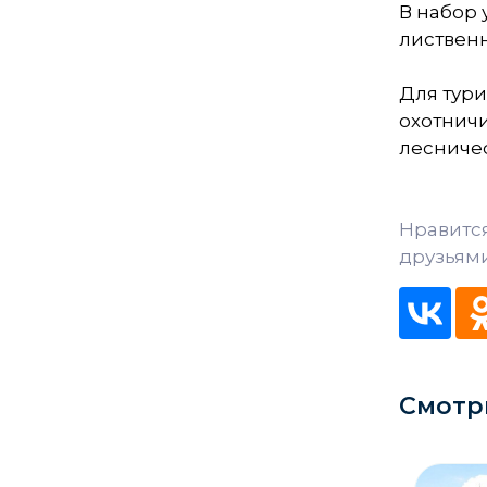
В набор 
Кладбище
лиственн
Культурные центры
Для тури
Театры
охотничи
лесничес
Галереи
Концертные залы
Нравитс
друзьями
Смотр