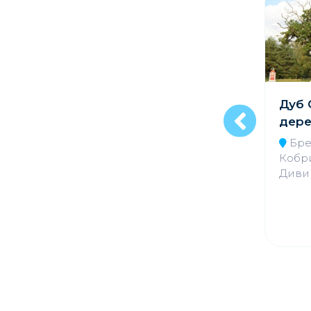
Августовский
Дуб 
канал
дере
Гродненская
Бре
область,
Кобри
Гродненский район,
Диви
недалеко от н.п.
Немново