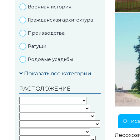
Военная история
Гражданская архитектура
Производства
Ратуши
Родовые усадьбы
Садово-парковая
Показать все категории
архитектура
РАСПОЛОЖЕНИЕ
Национальные парки и
заказники
Озера и водоемы
Опис
Памятники
Лесохоз
Памятники археологии