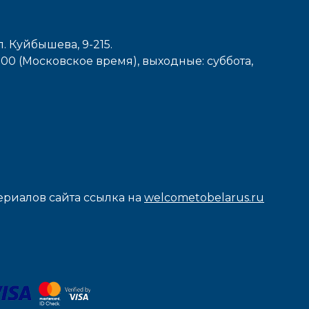
л. Куйбышева, 9-215.
7-00 (Московское время), выходные: cуббота,
риалов сайта ссылка на
welcometobelarus.ru