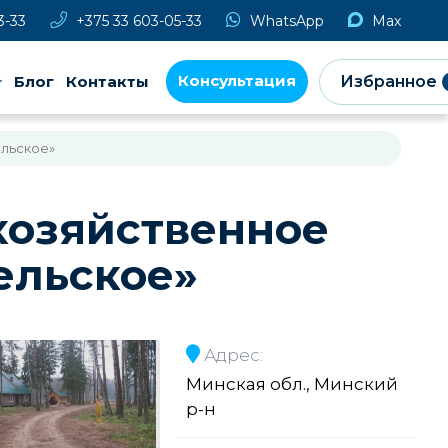
3-33
+375 33 603-05-33
WhatsApp
Max
Консультация
Блог
Контакты
Избранное
льское»
хозяйственное
ельское»
Адрес:
Минская обл., Минский
р-н