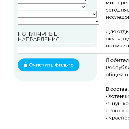
мира рег
Памятники геодезии
сегодняш
исследо
Памятники природы
Для отды
ПОПУЛЯРНЫЕ
Памятники известным
окуня, щ
НАПРАВЛЕНИЯ
людям
индивиду
Церкви
Любител
Монастыри
Очистить фильтр
Республи
общей пл
Костелы
Мечети
В состав
• Хотенч
Синагоги
• Янушко
• Роговск
Часовни
• Красно
Кирхи