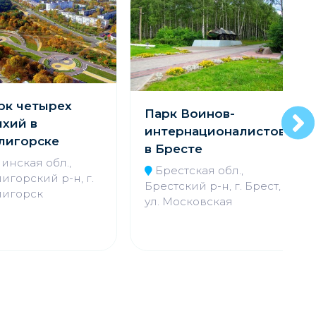
рк четырех
Парк Воинов-
ихий в
интернационалистов
лигорске
в Бресте
инская обл.,
Брестская обл.,
игорский р-н, г.
Брестский р-н, г. Брест,
лигорск
ул. Московская
С