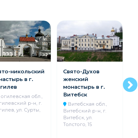
ято-никольский
Свято-Духов
настырь в г.
женский
гилев
монастырь в г.
Витебск
огилевская обл.,
илевский р-н, г.
Витебская обл.,
илев, ул. Сурты,
Витебский р-н, г.
Витебск, ул.
Н
Толстого, 15
б
с