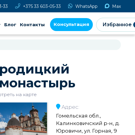
3-33
+375 33 603-05-33
WhatsApp
Max
Консультация
Блог
Контакты
Избранное
ородицкий
монастырь
треть на карте
Адрес:
Гомельская обл.,
Калинковичский р-н, д.
Юровичи, ул. Горная, 9