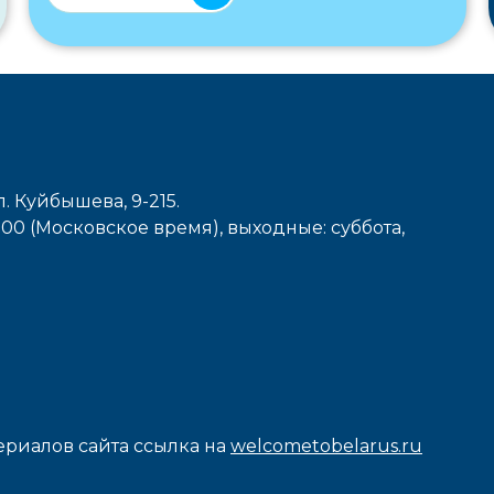
л. Куйбышева, 9-215.
7-00 (Московское время), выходные: cуббота,
риалов сайта ссылка на
welcometobelarus.ru