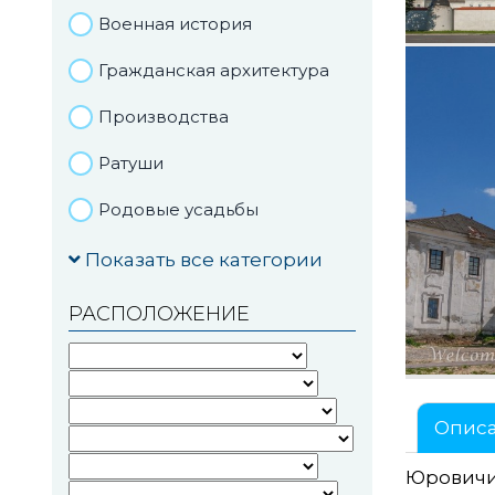
Военная история
Гражданская архитектура
Производства
Ратуши
Родовые усадьбы
Садово-парковая
Показать все категории
архитектура
РАСПОЛОЖЕНИЕ
Национальные парки и
заказники
Озера и водоемы
Опис
Памятники
Юровичи 
Памятники археологии