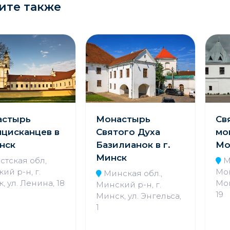
ите также
астырь
Монастырь
Св
цисканцев в
Святого Духа
мо
инск
Базилианок в г.
Мо
Минск
стская обл,
М
ий р-н, г.
Мог
Минская обл.,
, ул. Ленина, 18
Мог
Минский р-н, г.
19
Минск, ул. Энгельса,
1