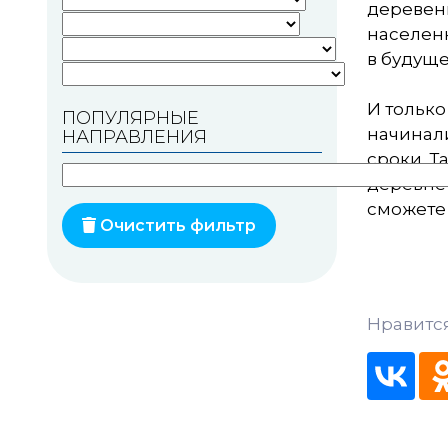
деревень
населенн
Памятники геодезии
в будуще
Памятники природы
И только
ПОПУЛЯРНЫЕ
Памятники известным
начинал
НАПРАВЛЕНИЯ
людям
сроки. 
Церкви
деревне
сможете 
Монастыри
Очистить фильтр
Костелы
Мечети
Нравитс
Синагоги
Часовни
Кирхи