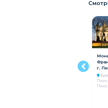
Смотр
Кладбище
Культурные центры
Театры
Галереи
Концертные залы
Спасо-
Мон
Евфросиньевский
Фран
монастырь в г.
г. П
Полоцк
Бре
Пинск
Витебская обл.,
Пинск
Полоцкий р-н, г.
Полоцк, ул.
Евфросинии
Полоцкой, 89