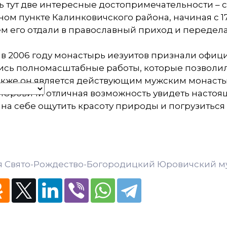
 тут две интересные достопримечательности – 
ом пункте Калинковичского района, начиная с 17
м его отдали в православный приход и передела
 в 2006 году монастырь иезуитов признали офи
ись полномасштабные работы, которые позволи
Также он является действующим мужским монаст
 Юровичи отличная возможность увидеть настоя
на себе ощутить красоту природы и погрузиться
я Свято-Рождество-Богородицкий Юровичский му