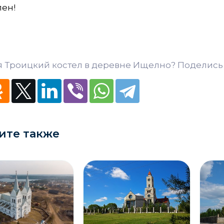
лен!
 Троицкий костел в деревне Ищелно? Поделись 
ите также