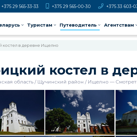
+375 29 565-33-33
+375 29 565-00-30
+375 33 603-0
еларусь
Туристам
Путеводитель
Агентствам
й костел в деревне Ищелно
ицкий костел в де
ская область
Щучинский район
Ищелно
—
Смотрет