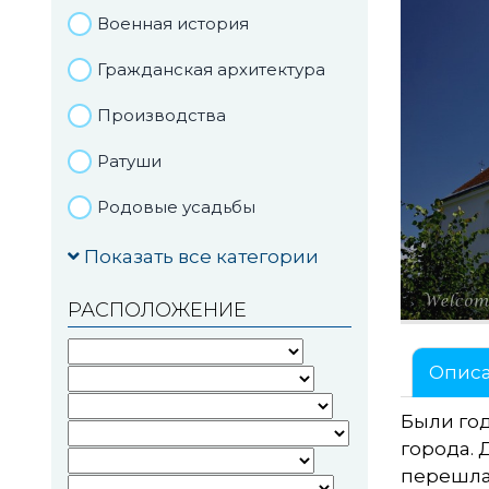
Военная история
Гражданская архитектура
Производства
Ратуши
Родовые усадьбы
Садово-парковая
Показать все категории
архитектура
РАСПОЛОЖЕНИЕ
Национальные парки и
заказники
Опис
Озера и водоемы
Были год
Памятники
города. 
перешла
Памятники археологии