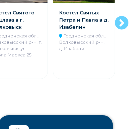
стел Святого
Костел Святых
лава в г.
Петра и Павла в д.
К
лковыск
Изабелин
родненская обл.,
Гродненская обл.,
ковысский р-н, г.
Волковысский р-н,
Д
ковыск, ул.
д. Изабелин
В
ла Маркса 25