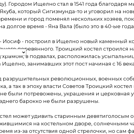
году). Городом Ищелно стал в 1541 года благодаря
Якуба, который Сигизмунда-то и уговорил на нов
ремени и город поменял нескольких хозяев, пок
на долгое время - Яна Вала (было это в 40-ые года 
- Иосиф - построил в Ищелно новый каменный ко
шего деревянного. Троицкий костел строился на
д храмом, в подвалах, расположилась усыпальни
 Ищелно, занимавших этот пост начиная с 16 века
д разрушительных революционных, военных соб
ека, а так в эпоху власти Советов Троицкий косте
не были потревожены, украшения и церковная ут
зднего барокко не были разрушены.
остел может удивить старинным девятиголосым о
ившимися на костельном дворе, солнечными час
ремя из-за отсутствия одной стрелочки, но сам 