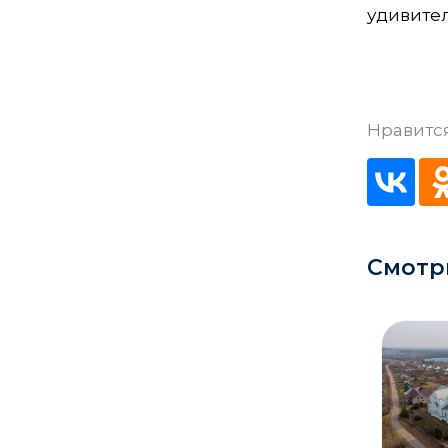
удивите
Кладбище
Культурные центры
Театры
Нравится
Галереи
Концертные залы
Смотр