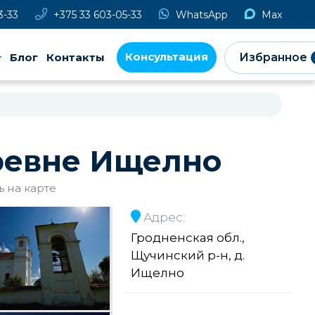
3-33
+375 33 603-05-33
WhatsApp
Max
Консультация
Блог
Контакты
Избранное
ревне Ищелно
ь на карте
Адрес:
Гродненская обл.,
Щучинский р-н, д.
Ищелно