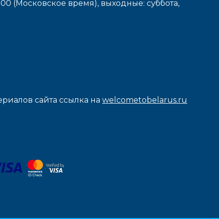
7-00 (Московское время), выходные: cуббота,
риалов сайта ссылка на
welcometobelarus.ru