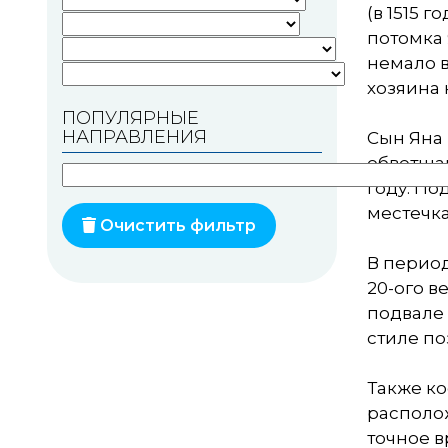
(в 1515 
Памятники геодезии
потомка 
немало в
Памятники природы
хозяина 
ПОПУЛЯРНЫЕ
Памятники известным
НАПРАВЛЕНИЯ
Сын Яна 
людям
обветшав
Церкви
году. По
местечка
Монастыри
Очистить фильтр
В перио
Костелы
20-ого в
Мечети
подвале 
стиле по
Синагоги
Также к
Часовни
располож
Кирхи
точное в