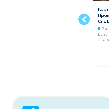
Кост
Новогрудский
Пром
фарный костёл
Сло
Преображения
Господня
Вит
Брасл
Гродненская обл.,
Слоб
Новогрудский р-н, г.
Новогрудок