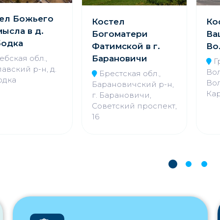
ел Божьего
Костел
Ко
ысла в д.
Богоматери
Вац
бодка
Фатимской в г.
Во
Барановичи
ебская обл.,
Г
авский р-н, д.
Вол
Брестская обл.,
одка
Вол
Барановичский р-н,
Кар
г. Барановичи,
Советский проспект,
16