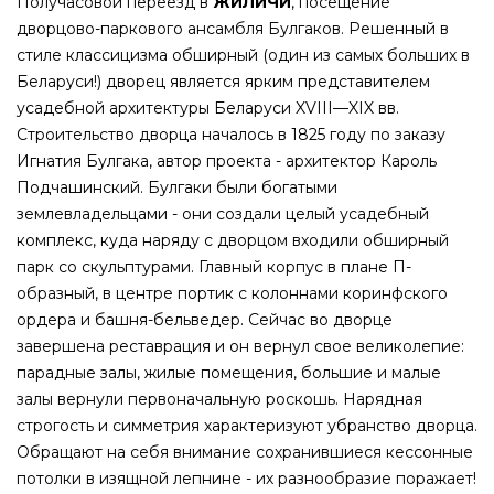
Получасовой переезд в
ЖИЛИЧИ
, посещение
дворцово-паркового ансамбля Булгаков. Решенный в
стиле классицизма обширный (один из самых больших в
Беларуси!) дворец является ярким представителем
усадебной архитектуры Беларуси XVIII—XIX вв.
Строительство дворца началось в 1825 году по заказу
Игнатия Булгака, автор проекта - архитектор Кароль
Подчашинский. Булгаки были богатыми
землевладельцами - они создали целый усадебный
комплекс, куда наряду с дворцом входили обширный
парк со скульптурами. Главный корпус в плане П-
образный, в центре портик с колоннами коринфского
ордера и башня-бельведер. Сейчас во дворце
завершена реставрация и он вернул свое великолепие:
парадные залы, жилые помещения, большие и малые
залы вернули первоначальную роскошь. Нарядная
строгость и симметрия характеризуют убранство дворца.
Обращают на себя внимание сохранившиеся кессонные
потолки в изящной лепнине - их разнообразие поражает!