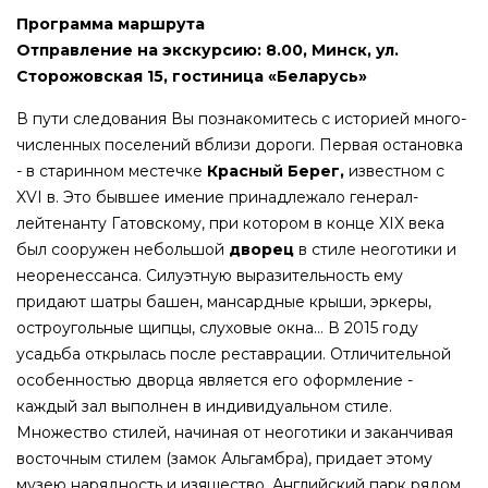
Программа маршрута
Отправление на экскурсию: 8.00, Минск, ул.
Сторожовская 15, гостиница «Беларусь»
В пу­ти следования Вы по­зна­ко­ми­тесь с ис­то­ри­ей мно­го­
чис­лен­ных поселений вбли­зи до­ро­ги. Первая остановка
- в старинном местечке
Красный Берег,
известном с
XVI в. Это бывшее имение принадлежало генерал-
лейтенанту Гатовскому, при котором в конце XIX века
был сооружен небольшой
дворец
в стиле неоготики и
неоренессанса. Силуэтную выразительность ему
придают шатры башен, мансардные крыши, эркеры,
остроугольные щипцы, слуховые окна… В 2015 году
усадьба открылась после реставрации. Отличительной
особенностью дворца является его оформление -
каждый зал выполнен в индивидуальном стиле.
Множество стилей, начиная от неоготики и заканчивая
восточным стилем (замок Альгамбра), придает этому
музею нарядность и изящество. Английский парк рядом