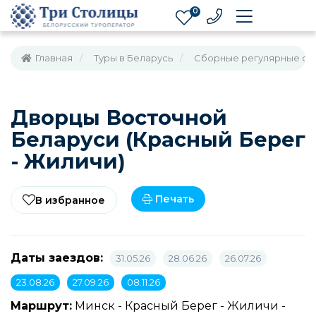
0
Главная
Туры в Беларусь
Cборные регулярные одн
Дворцы Восточной
Беларуси (Красный Берег
- Жиличи)
Печать
В избранное
Даты заездов:
31.05.26
28.06.26
26.07.26
23.08.26
27.09.26
08.11.26
Маршрут:
Минск - Красный Берег - Жиличи -