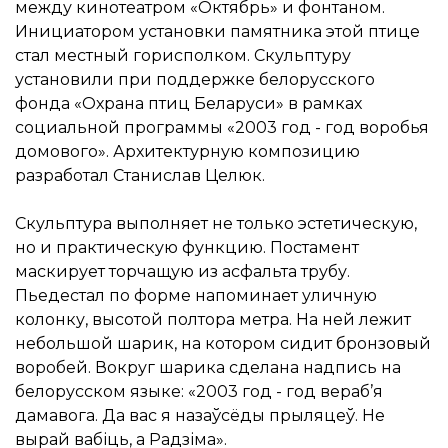
между кинотеатром «Октябрь» и фонтаном.
Инициатором установки памятника этой птице
стал местный горисполком. Скульптуру
установили при поддержке белорусского
фонда «Охрана птиц Беларуси» в рамках
социальной программы «2003 год - год воробья
домового». Архитектурную композицию
разработал Станислав Целюк.
Скульптура выполняет не только эстетическую,
но и практическую функцию. Постамент
маскирует торчащую из асфальта трубу.
Пьедестал по форме напоминает уличную
колонку, высотой полтора метра. На ней лежит
небольшой шарик, на котором сидит бронзовый
воробей. Вокруг шарика сделана надпись на
белорусском языке: «2003 год - год вераб’я
дамавога. Да вас я назаўсёды прыляцеў. Не
вырай вабіць, а Радзіма».