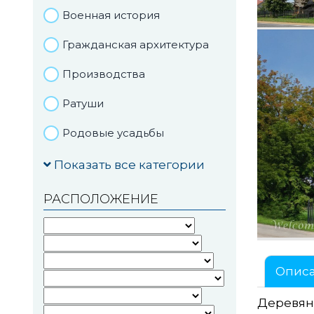
Военная история
Гражданская архитектура
Производства
Ратуши
Родовые усадьбы
Садово-парковая
Показать все категории
архитектура
РАСПОЛОЖЕНИЕ
Национальные парки и
заказники
Озера и водоемы
Опис
Памятники
Деревянн
Памятники археологии