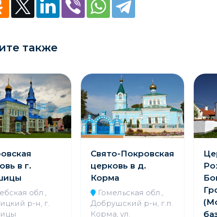
ите также
овская
Свято-Покровская
Це
овь в г.
церковь в д.
Ро
шицы
Корма
Бо
Гр
ебская обл.,
Гомельская обл.,
(М
цкий р-н, г.
Добрушский р-н, г.п.
ицы
Корма, ул.
ба