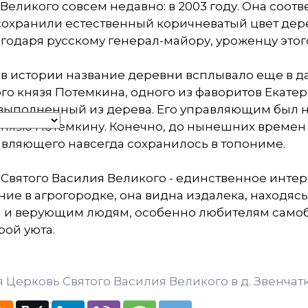
Великого совсем недавно: в 2003 году. Она соотв
охранили естественный коричневатый цвет дере
годаря русскому генерал-майору, уроженцу этог
 в истории название деревни всплывало еще в д
го князя Потемкина, одного из фаворитов Екате
 выполненный из дерева. Его управляющим был н
нязю Потемкину. Конечно, до нынешних времен 
вляющего навсегда сохранилось в топониме.
Святого Василия Великого - единственное инте
ие в агрогородке, она видна издалека, находясь
м и верующим людям, особенно любителям само
ой уюта.
 Церковь Святого Василия Великого в д. Звенчат