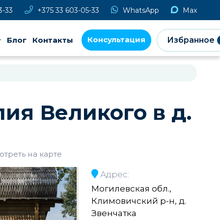
3-33
+375 33 603-05-33
WhatsApp
Max
Консультация
Блог
Контакты
Избранное
ия Великого в д.
отреть на карте
Адрес:
Могилевская обл.,
Климовичский р-н, д.
Звенчатка