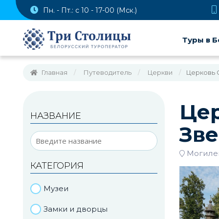
Пн. - Пт.: с 10 - 17-00 (Мск.)
Туры в Б
Главная
Путеводитель
Церкви
Церковь С
Цер
НАЗВАНИЕ
Зве
Могилев
КАТЕГОРИЯ
Музеи
Замки и дворцы