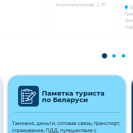
Комсомольская, 2 "A"
Г
Гро
Гро
Гор
Памятка туриста
по Беларуси
Таможня, деньги, сотовая связь, транспорт,
страхование, ПДД, путешествие с