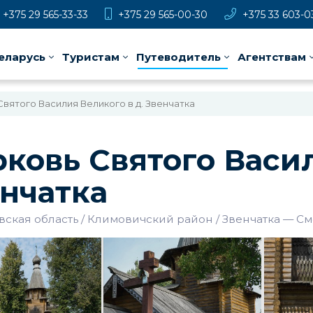
+375 29 565-33-33
+375 29 565-00-30
+375 33 603-0
еларусь
Туристам
Путеводитель
Агентствам
вятого Василия Великого в д. Звенчатка
ковь Святого Васил
нчатка
ская область
Климовичский район
Звенчатка
—
См