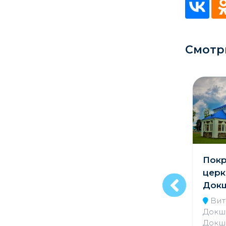
Кладбище
Культурные центры
Смотр
Театры
Галереи
Концертные залы
Софийский собор
Покр
в г. Полоцк
церк
Док
Витебская обл.,
Полоцкий р-н, г.
Вит
Полоцк, ул.
Докши
Замковая, 1
Докш