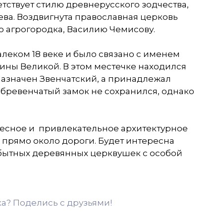
етствует стилю древнерусского зодчества,
ва. Воздвигнута православная церковь
о агрогородка, Василию Чемисову.
алеком 18 веке и было связано с именем
рины Великой. В этом местечке находился
азначен Звенчатский, а принадлежал
бревенчатый замок не сохранился, однако
ресное и привлекательное архитектурное
 прямо около дороги. Будет интересна
бытных деревянных церквушек с особой
ка? Поделись с друзьями!