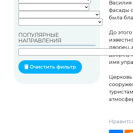
Василия 
фасады с
Памятники геодезии
была бла
Памятники природы
До этого
ПОПУЛЯРНЫЕ
Памятники известным
известно
НАПРАВЛЕНИЯ
людям
дворец,
Церкви
дворец к
имя упра
Монастыри
Очистить фильтр
Церковь 
Костелы
сооружен
Мечети
туриста
атмосфер
Синагоги
Часовни
Нравится
Кирхи