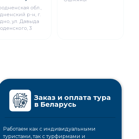
д
родненская обл.,
дненский р-н, г.
дно, ул. Давыда
оденского, 3
Заказ и оплата тура
в Беларусь
Работаем как с индивидуальными
туристами, так с турфирмами и