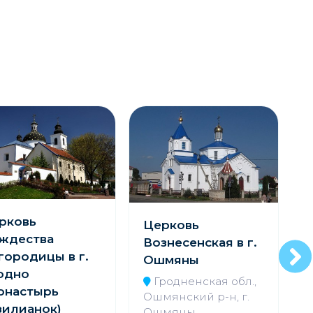
рковь
Церковь
ждества
Вознесенская в г.
городицы в г.
Н
Ошмяны
одно
Гродненская обл.,
онастырь
Ошмянский р-н, г.
зилианок)
Б
Ошмяны