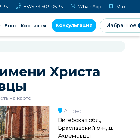
3-33
+375 33 603-05-33
WhatsApp
Max
Консультация
Блог
Контакты
Избранное
 имени Христа
овцы
еть на карте
Адрес:
Витебская обл.,
Браславский р-н, д.
Ахремовцы