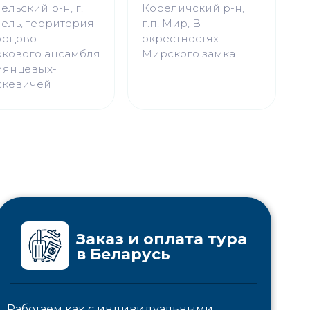
ельский р-н, г.
Кореличский р-н,
ель, территория
г.п. Мир, В
орцово-
окрестностях
ркового ансамбля
Мирского замка
мянцевых-
скевичей
Заказ и оплата тура
в Беларусь
Работаем как с индивидуальными