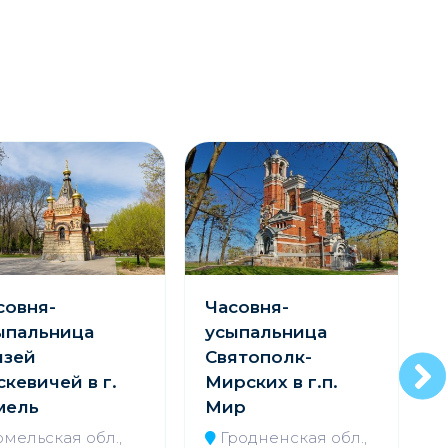
совня-
Часовня-
ыпальница
усыпальница
ч
язей
Святополк-
скевичей в г.
Мирских в г.п.
мель
Мир
Л
Р
омельская обл.,
Гродненская обл.,