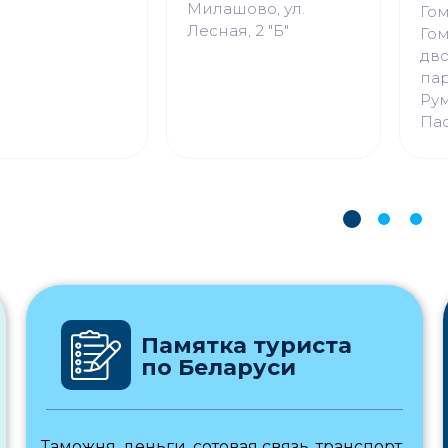
Милашово, ул.
Гом
Лесная, 2 "Б"
Гом
дв
па
Ру
Па
Памятка туриста
по Беларуси
Таможня, деньги, сотовая связь, транспорт,