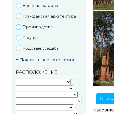
Военная история
Гражданская архитектура
Производства
Ратуши
Родовые усадьбы
Садово-парковая
Показать все категории
архитектура
РАСПОЛОЖЕНИЕ
Национальные парки и
заказники
Озера и водоемы
Опис
Памятники
Часовню-
Памятники археологии