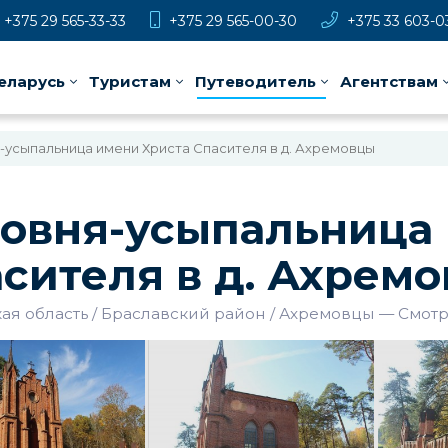
+375 29 565-33-33
+375 29 565-00-30
+375 33 603-0
еларусь
Туристам
Путеводитель
Агентствам
-усыпальница имени Христа Спасителя в д. Ахремовцы
овня-усыпальница
сителя в д. Ахрем
ая область
Браславский район
Ахремовцы
—
Смотр