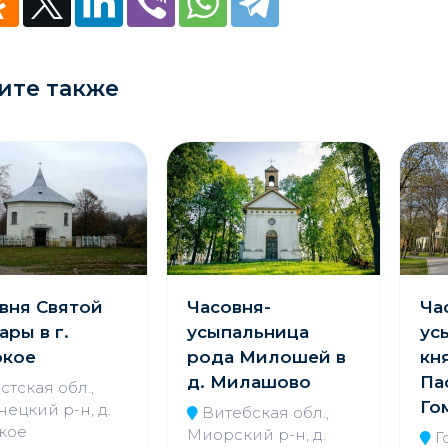
ите также
вня Святой
Часовня-
Ча
ары в г.
усыпальница
ус
окое
рода Милошей в
кн
д. Милашово
Па
стская обл.,
Го
ецкий р-н, д.
Витебская обл.,
кое
Миорский р-н, д.
Г