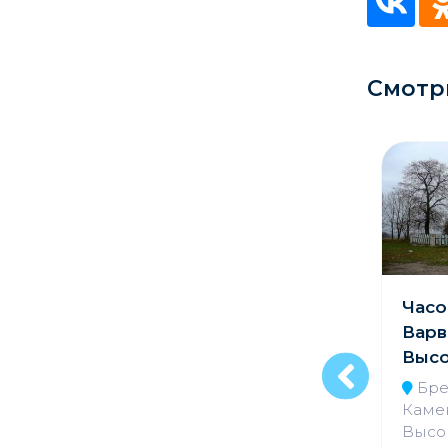
Кладбище
Культурные центры
Смотр
Театры
Галереи
Концертные залы
Колокольня в
Часо
деревне
Варв
Жировичи
Выс
Гродненская обл.,
Бре
Слонимский р-н, г.
Камен
Жировичи, ул.
Высо