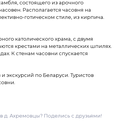
амбля, состоящего из арочного
часовен. Располагается часовня на
ективно-готическом стиле, из кирпича.
ого католического храма, с двумя
аются крестами на металлических шпилях.
ах. К стенам часовни спускается
и экскурсий по Беларуси. Туристов
совни.
в д. Ахремовцы? Поделись с друзьями!