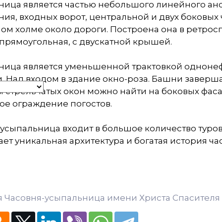
ица является частью небольшого линейного анс
ия, входных ворот, центральной и двух боковых 
м холме около дороги. Построена она в ретросп
прямоугольная, с двускатной крышей.
ица является уменьшенной трактовкой однонефн
 Над входом в здание окно-роза. Башни заверш
 стрельчатых окон можно найти на боковых фасад
ое ограждение погостов.
усыпальница входит в большое количество туров 
ет уникальная архитектура и богатая история ча
 Часовня-усыпальница имени Христа Спасителя 