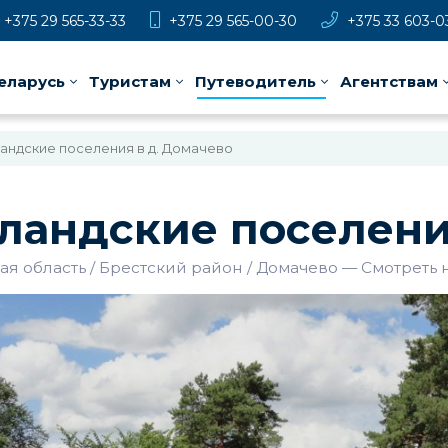
+375 29 565-33-33
+375 29 565-00-30
+375 33 603-0
еларусь
Туристам
Путеводитель
Агентствам
ландские поселения в д. Домачево
ландские поселени
ая область
Брестский район
Домачево
—
Смотреть 