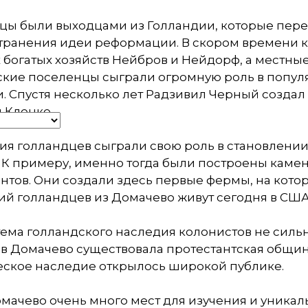
цы были выходцами из Голландии, которые пере
транения идеи реформации. В скором времени 
 богатых хозяйств
Нейбров
и
Нейдорф
, а местны
ские поселенцы сыграли огромную роль в попул
. Спустя несколько лет
Радзивил
Черный создал 
 Клецке.
я голландцев сыграли свою роль в становлении 
 К примеру, именно тогда были построены каме
нтов. Они создали здесь первые фермы, на кото
ий голландцев из
Домачево
живут сегодня в США
ема голландского наследия колонистов не сильн
 в
Домачево
существовала протестантская община
еское наследие открылось широкой публике.
мачево
очень много мест для изучения и уникаль