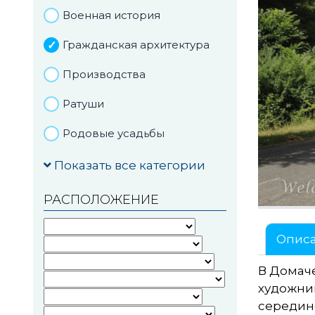
Военная история
Гражданская архитектура
Производства
Ратуши
Родовые усадьбы
Садово-парковая
Показать все категории
архитектура
РАСПОЛОЖЕНИЕ
Национальные парки и
заказники
Опис
Озера и водоемы
В
Домач
Памятники
художник
середине
Памятники археологии