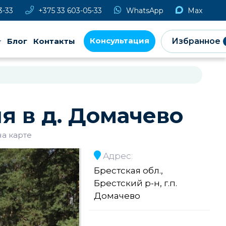
3-33
+375 33 603-05-33
WhatsApp
Max
Консультация
Блог
Контакты
Избранное
я в д. Домачево
на карте
Адрес:
Брестская обл.,
Брестский р-н, г.п.
Домачево