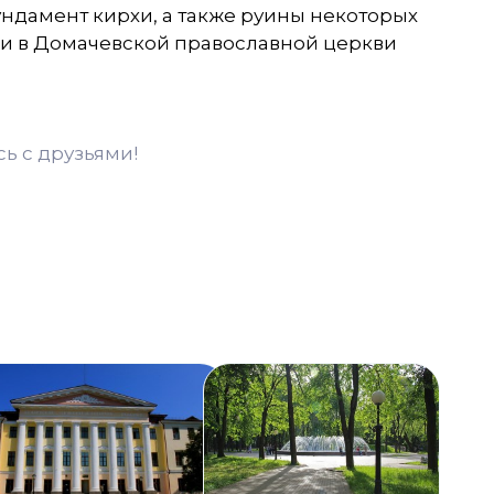
ндамент кирхи, а также руины некоторых
 и в
Домачевской
православной церкви
ь с друзьями!