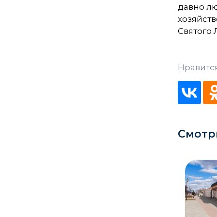
давно лю
Кладбище
хозяйст
Святого 
Культурные центры
Театры
Нравится
Галереи
Концертные залы
Смотр