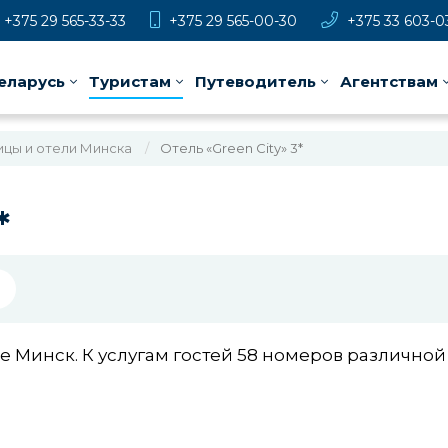
+375 29 565-33-33
+375 29 565-00-30
+375 33 603-0
еларусь
Туристам
Путеводитель
Агентствам
ицы и отели Минска
Отель «Green City» 3*
*
де Минск. К услугам гостей 58 номеров различно