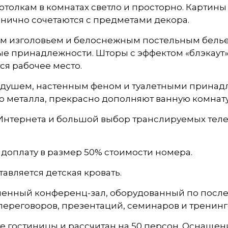
толкам в комнатах светло и просторно. Картин
нично сочетаются с предметами декора.
ным изголовьем и белоснежным постельным бель
ые принадлежности. Шторы с эффектом «блэкаут»
ся рабочее место.
 душем, настенным феном и туалетными принадл
 металла, прекрасно дополняют ванную комнату
нтернета и большой выбор транслируемых телев
доплату в размер 50% стоимости номера.
авляется детская кровать.
ременный конференц-зал, оборудованный по посл
ереговоров, презентаций, семинаров и тренинг
 гостиницы и рассчитан на 50 персон. Оснащен