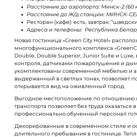
Расстояние до аэропорта: Минск-2 (60 к
Расстояние до Ж/д станции: МИНСК-СЕ
Ресторан (кафе): есть, завтрак: "шведск
Адреса и телефоны: Республика Белару
Новая гостиница «Green City Hotel» распо
многофункционального комплекса «GreenCity
Double, Double Superior, Junior Suite и L
контроля, датчиками пожаротушения и дым
укомплектованы современной мебелью и а
выдержанный в светлых тонах, позволяет 
открывается вид на оживленный город.
Выгодное местоположение по отношению к
транспорта позволяет без труда оказаться
профессионально обученный персонал гото
Декорированные в современном стиле и о
длительного пребывания в гостинице. Теп