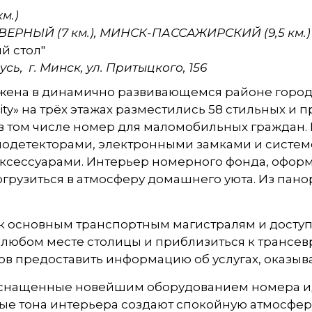
м.)
ВЕРНЫЙ (7 км.), МИНСК-ПАССАЖИРСКИЙ (9,5 км.)
ий стол"
сь, г.
Минск
,
ул. Притыцкого, 156
ложена в динамично развивающемся районе горо
» на трёх этажах разместились 58 стильных и пр
uxe, в том числе номер для маломобильных гражда
одетекторами, электронными замками и системой
ксессуарами. Интерьер номерного фонда, оформ
погрузиться в атмосферу домашнего уюта. Из па
 основным транспортным магистралям и доступ
 в любом месте столицы и приблизиться к транс
в предоставить информацию об услугах, оказыва
снащенные новейшим оборудованием номера ид
лые тона интерьера создают спокойную атмосфе