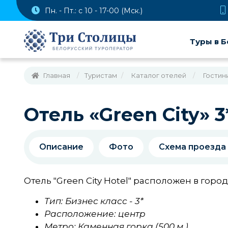
Пн. - Пт.: с 10 - 17-00 (Мск.)
Туры в Б
Главная
Туристам
Каталог отелей
Гостин
Отель «Green City» 3
Описание
Фото
Схема проезда
Отель "Green City Hotel" расположен в горо
Тип: Бизнес класс - 3*
Расположение: центр
Метро: Каменная горка (500 м.)